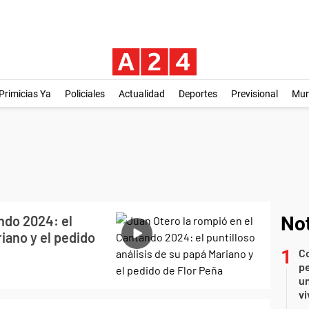
Primicias Ya
Policiales
Actualidad
Deportes
Previsional
Mu
ndo 2024: el
Not
riano y el pedido
C
pe
un
vi