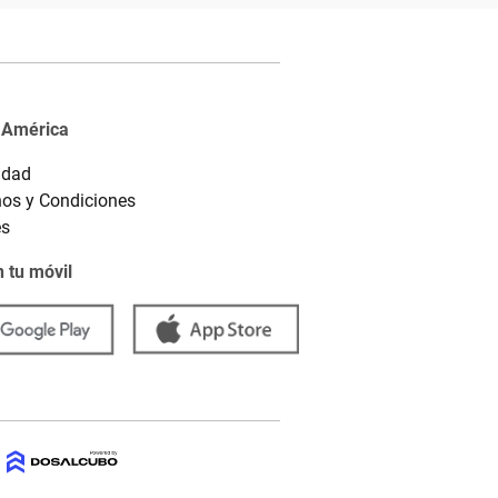
 América
idad
os y Condiciones
es
 tu móvil