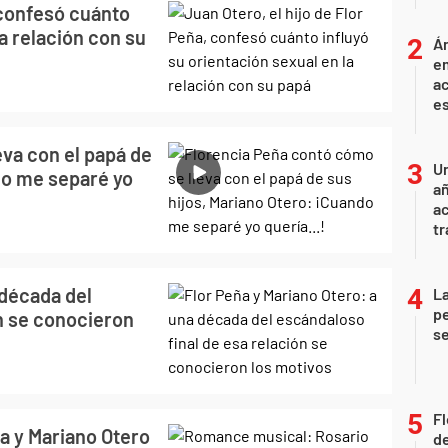
 confesó cuánto
la relación con su
Án
e
ac
e
va con el papá de
U
do me separé yo
añ
a
tr
 década del
La
pe
n se conocieron
se
Fl
a y Mariano Otero
de