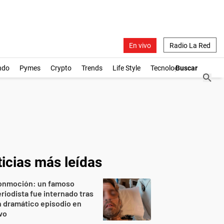
En vivo
Radio La Red
ndo
Pymes
Crypto
Trends
Life Style
Tecnología
icias más leídas
onmoción: un famoso
riodista fue internado tras
 dramático episodio en
vo