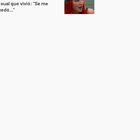
xual que vivió: "Se me
edó..."