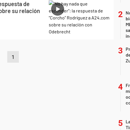
respuesta de
bre su relación
No
bi
ME
sa
i
P
d
1
Z
Fr
mi
oc
c
La
Ti