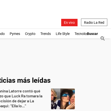
En vivo
Radio La Red
ndo
Pymes
Crypto
Trends
Life Style
Tecnología
icias más leídas
nina Latorre contó qué
zo que Luck Ra tomara la
cisión de dejar a La
aqui: "Ella lo..."