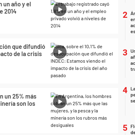
n un año y el
de 2014
Án
e
ac
e
ción que difundió
U
cto de la crisis
añ
a
tr
La
pe
an un 25% más
se
inería son los
Fl
de