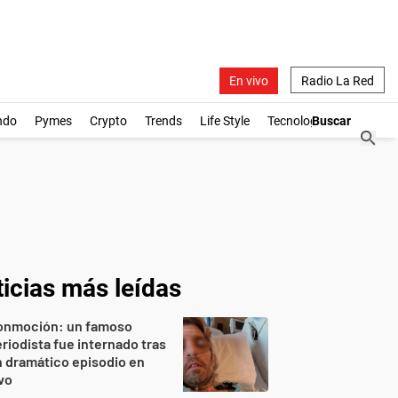
En vivo
Radio La Red
ndo
Pymes
Crypto
Trends
Life Style
Tecnología
icias más leídas
onmoción: un famoso
riodista fue internado tras
 dramático episodio en
vo