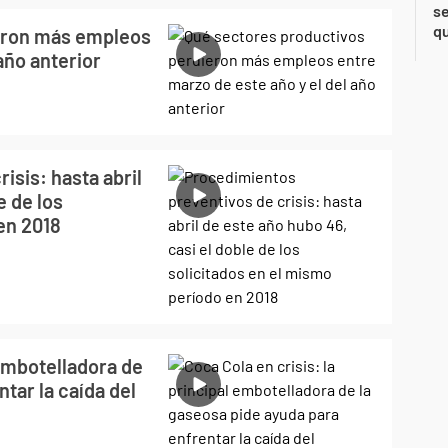
se
qu
eron más empleos
año anterior
isis: hasta abril
e de los
en 2018
 embotelladora de
tar la caída del