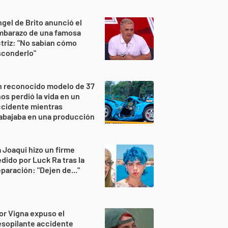
gel de Brito anunció el
mbarazo de una famosa
triz: "No sabían cómo
sconderlo"
n reconocido modelo de 37
os perdió la vida en un
ccidente mientras
abajaba en una producción
 Joaqui hizo un firme
dido por Luck Ra tras la
paración: "Dejen de..."
or Vigna expuso el
sopilante accidente