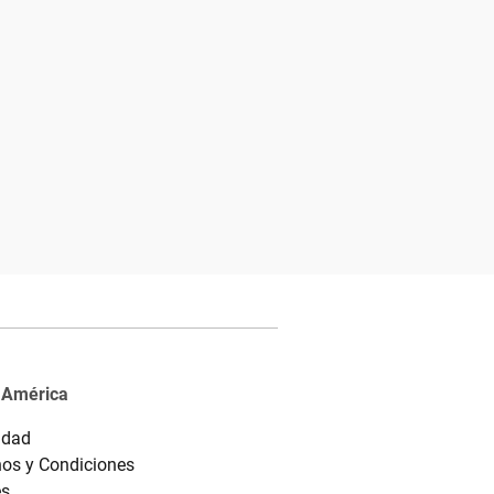
 América
idad
os y Condiciones
es