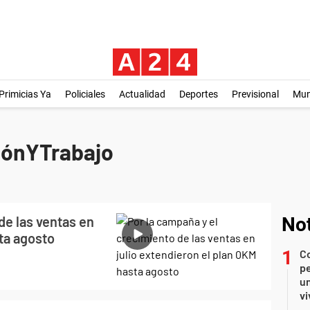
Primicias Ya
Policiales
Actualidad
Deportes
Previsional
Mu
iónYTrabajo
de las ventas en
Not
sta agosto
C
pe
un
vi