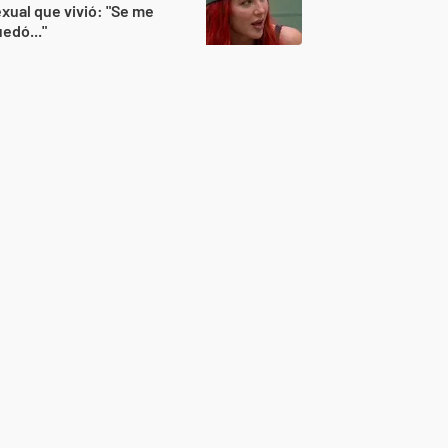
xual que vivió: "Se me
edó..."