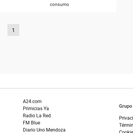
1
A24.com
Grupo
Primicias Ya
Radio La Red
Privac
FM Blue
Términ
Diario Uno Mendoza
Cooki