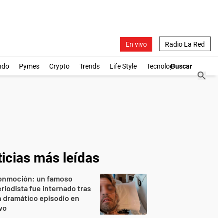
En vivo
Radio La Red
ndo
Pymes
Crypto
Trends
Life Style
Tecnología
icias más leídas
onmoción: un famoso
riodista fue internado tras
 dramático episodio en
vo