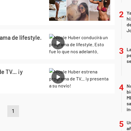
Ya
hi
de
Jo
ma de lifestyle.
La
pe
se
 TV... ¡y
No
bi
ME
sa
i
1
U
añ