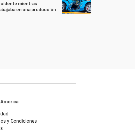
ccidente mientras
abajaba en una producción
 América
idad
os y Condiciones
es