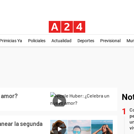
Primicias Ya
Policiales
Actualidad
Deportes
Previsional
Mu
o amor?
Not
C
pe
un
anear la segunda
vi