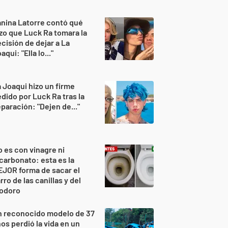
nina Latorre contó qué
zo que Luck Ra tomara la
cisión de dejar a La
aqui: "Ella lo..."
 Joaqui hizo un firme
dido por Luck Ra tras la
paración: "Dejen de..."
 es con vinagre ni
carbonato: esta es la
JOR forma de sacar el
rro de las canillas y del
nodoro
n reconocido modelo de 37
os perdió la vida en un