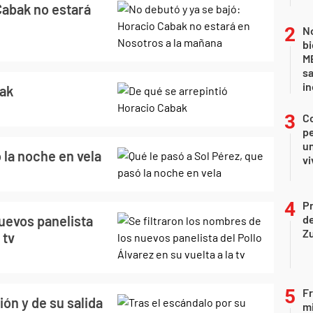
Cabak no estará
No
bi
ME
sa
i
bak
C
pe
un
 la noche en vela
vi
P
nuevos panelista
d
Z
 tv
Fr
ón y de su salida
mi