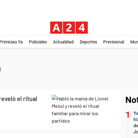
Primicias Ya
Policiales
Actualidad
Deportes
Previsional
Mu
a
eveló el ritual
Not
Ya
hi
de
Jo