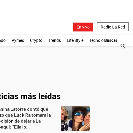
En vivo
Radio La Red
ndo
Pymes
Crypto
Trends
Life Style
Tecnología
icias más leídas
nina Latorre contó qué
zo que Luck Ra tomara la
cisión de dejar a La
aqui: "Ella lo..."