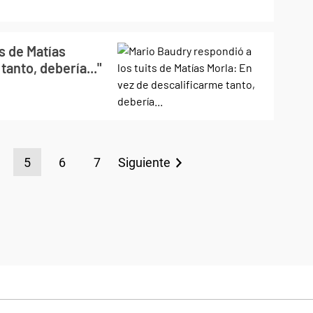
s de Matías
tanto, debería..."
5
6
7
Siguiente