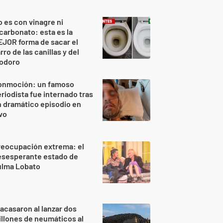
 es con vinagre ni
carbonato: esta es la
JOR forma de sacar el
rro de las canillas y del
nodoro
onmoción: un famoso
riodista fue internado tras
 dramático episodio en
vo
reocupación extrema: el
esesperante estado de
ulma Lobato
acasaron al lanzar dos
llones de neumáticos al