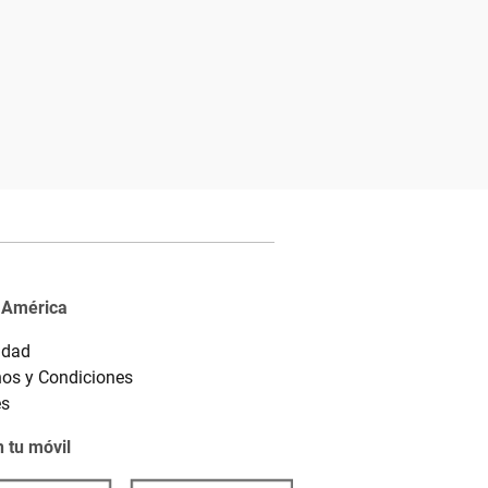
 América
idad
os y Condiciones
es
 tu móvil