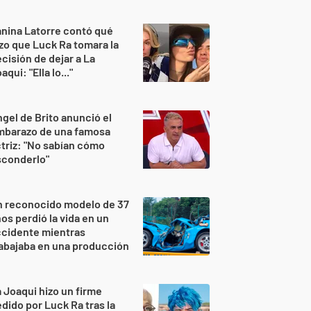
nina Latorre contó qué
zo que Luck Ra tomara la
cisión de dejar a La
aqui: "Ella lo..."
gel de Brito anunció el
mbarazo de una famosa
triz: "No sabían cómo
sconderlo"
n reconocido modelo de 37
os perdió la vida en un
ccidente mientras
abajaba en una producción
 Joaqui hizo un firme
dido por Luck Ra tras la