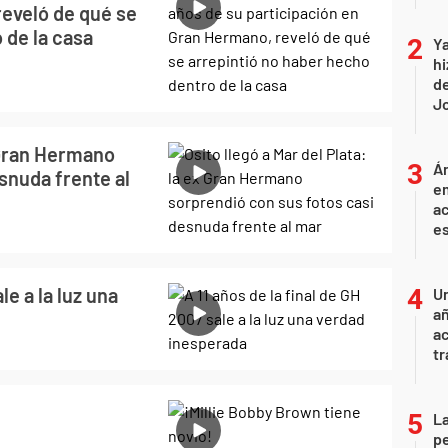
reveló de qué se
 de la casa
Ya
hi
de
Jo
x Gran Hermano
Án
snuda frente al
e
ac
e
le a la luz una
U
añ
a
tr
La
pe