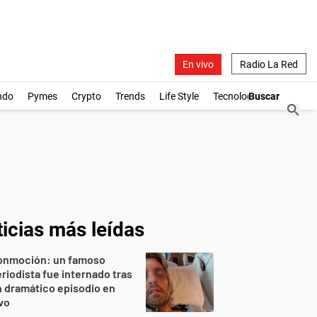
En vivo
Radio La Red
ndo
Pymes
Crypto
Trends
Life Style
Tecnología
icias más leídas
onmoción: un famoso
riodista fue internado tras
 dramático episodio en
vo