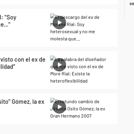
se
l: "Soy
..."
visto con el ex de
ilidad"
ito" Gómez, la ex