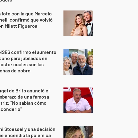
 foto con la que Marcelo
nelli confirmó que volvió
n Milett Figueroa
NSES confirmó el aumento
bono para jubilados en
osto: cuáles son las
echas de cobro
gel de Brito anunció el
mbarazo de una famosa
triz: "No sabían cómo
sconderlo"
ni Stoessel y una decisión
e encendió la polémica