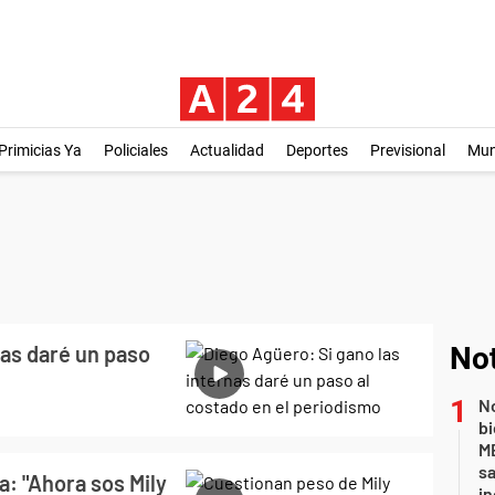
Primicias Ya
Policiales
Actualidad
Deportes
Previsional
Mu
nas daré un paso
Not
No
bi
ME
sa
a: "Ahora sos Mily
i