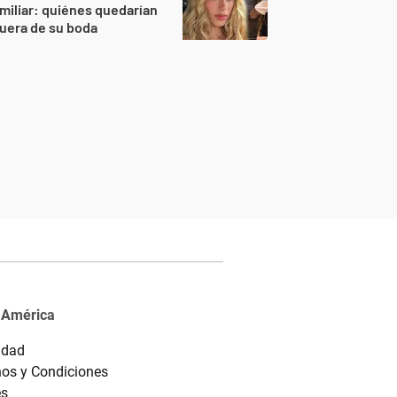
miliar: quiénes quedarían
uera de su boda
 América
idad
os y Condiciones
es