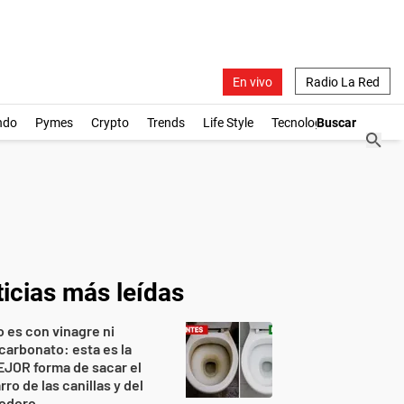
En vivo
Radio La Red
ndo
Pymes
Crypto
Trends
Life Style
Tecnología
icias más leídas
 es con vinagre ni
carbonato: esta es la
JOR forma de sacar el
rro de las canillas y del
nodoro