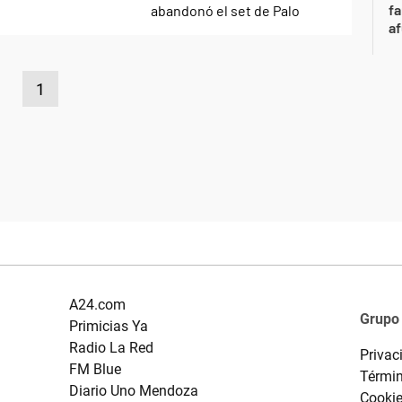
fa
af
1
A24.com
Grupo
Primicias Ya
Radio La Red
Privac
FM Blue
Términ
Diario Uno Mendoza
Cooki