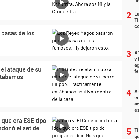
La
Ti
co
 casas de los
A
y 
ag
 el ataque de su
f
estábamos
Án
e
ac
e
a que era ESE tipo
ndonó el set de
Ti
qu