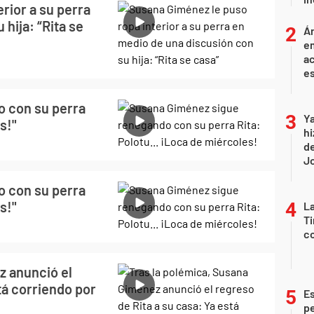
rior a su perra
hija: “Rita se
Án
e
ac
e
 con su perra
Ya
s!"
hi
de
Jo
 con su perra
s!"
La
Ti
co
z anunció el
tá corriendo por
Es
p