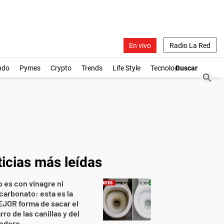
En vivo
Radio La Red
ndo
Pymes
Crypto
Trends
Life Style
Tecnología
icias más leídas
 es con vinagre ni
carbonato: esta es la
JOR forma de sacar el
rro de las canillas y del
nodoro