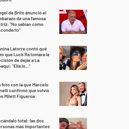
gel de Brito anunció el
mbarazo de una famosa
triz: "No sabían cómo
sconderlo"
nina Latorre contó qué
zo que Luck Ra tomara la
cisión de dejar a La
aqui: "Ella lo..."
 foto con la que Marcelo
nelli confirmó que volvió
n Milett Figueroa
cándalo total: las dos
ersonas más importantes