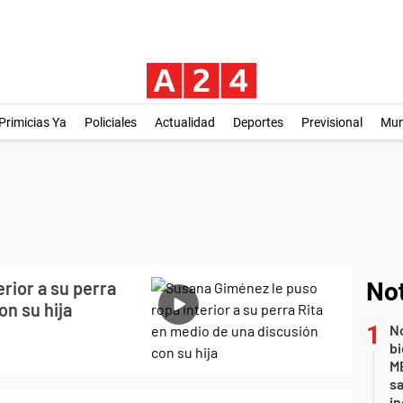
Primicias Ya
Policiales
Actualidad
Deportes
Previsional
Mu
rior a su perra
Not
on su hija
No
bi
ME
sa
i