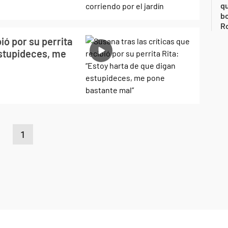
qu
bo
Ro
ió por su perrita
estupideces, me
1