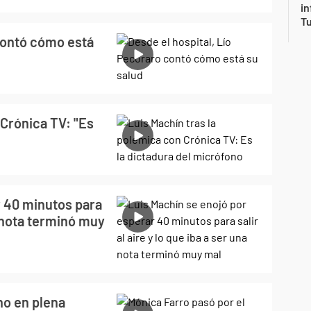
in
Tu
 contó cómo está
 Crónica TV: "Es
r 40 minutos para
na nota terminó muy
no en plena