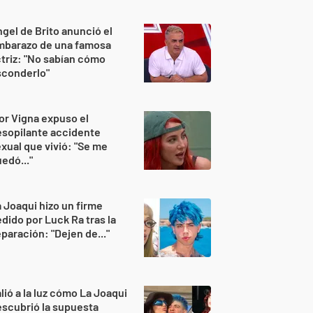
gel de Brito anunció el
mbarazo de una famosa
triz: "No sabían cómo
sconderlo"
or Vigna expuso el
sopilante accidente
xual que vivió: "Se me
edó..."
 Joaqui hizo un firme
dido por Luck Ra tras la
paración: "Dejen de..."
lió a la luz cómo La Joaqui
scubrió la supuesta