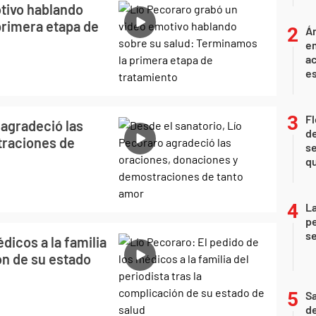
tivo hablando
primera etapa de
Án
e
ac
e
Fl
 agradeció las
de
traciones de
se
qu
La
pe
se
dicos a la familia
ón de su estado
Sa
de