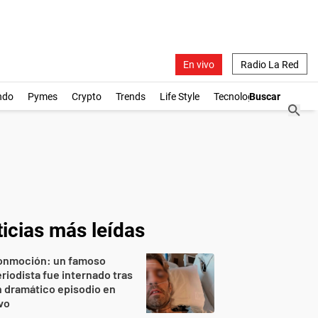
En vivo
Radio La Red
ndo
Pymes
Crypto
Trends
Life Style
Tecnología
icias más leídas
onmoción: un famoso
riodista fue internado tras
 dramático episodio en
vo