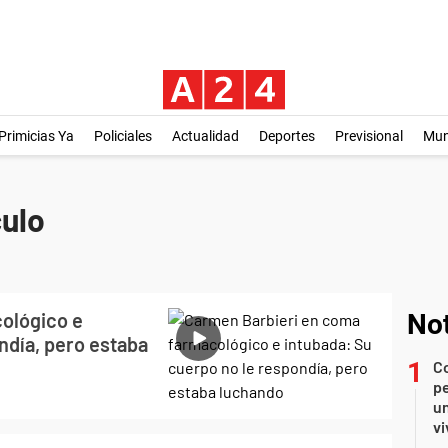
Primicias Ya
Policiales
Actualidad
Deportes
Previsional
Mu
ulo
ológico e
Not
ndía, pero estaba
C
pe
un
vi