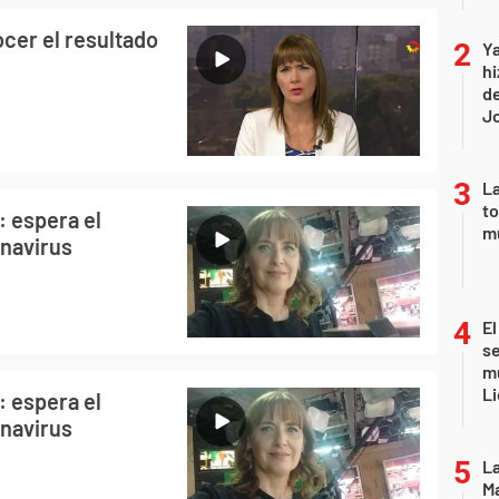
ocer el resultado
Ya
hi
de
Jo
La
to
: espera el
m
onavirus
El
se
mu
Li
: espera el
onavirus
La
Ma