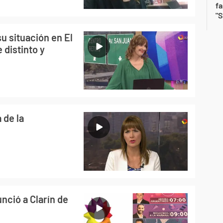
fa
"S
su situación en El
 distinto y
 de la
nció a Clarín de