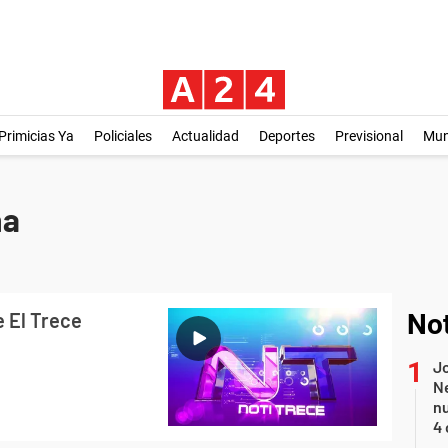
Primicias Ya
Policiales
Actualidad
Deportes
Previsional
Mu
na
e El Trece
Not
Jo
Ne
nu
4 