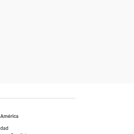
 América
idad