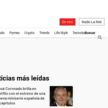
En vivo
Radio La Red
ndo
Pymes
Crypto
Trends
Life Style
Tecnología
icias más leídas
sé Coronado brilla en
tflix con el estreno de una
eva miniserie española de
capítulos