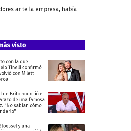
adores ante la empresa, había
más visto
oto con la que
elo Tinelli confirmó
volvió con Milett
eroa
l de Brito anunció el
razo de una famosa
iz: "No sabían cómo
nderlo"
 Stoessel y una