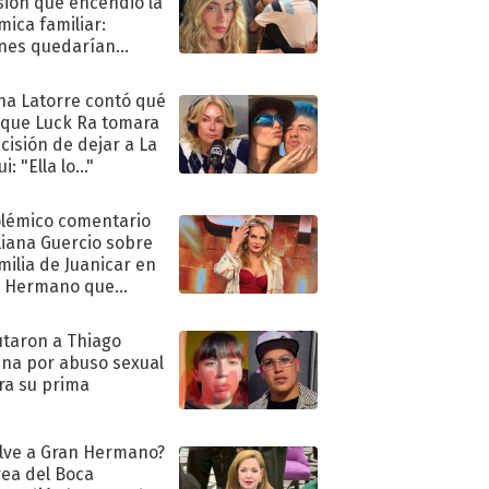
sión que encendió la
mica familiar:
nes quedarían
ra de su boda
na Latorre contó qué
 que Luck Ra tomara
ecisión de dejar a La
i: "Ella lo..."
olémico comentario
liana Guercio sobre
amilia de Juanicar en
n Hermano que
tó la furia en redes
taron a Thiago
na por abuso sexual
ra su prima
lve a Gran Hermano?
ea del Boca