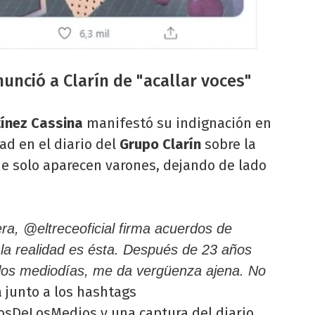
nunció a Clarín de "acallar voces"
tínez Cassina
manifestó su indignación en
ad en el diario del
Grupo Clarín
sobre la
ue solo aparecen varones, dejando de lado
ra, @eltreceoficial firma acuerdos de
 la realidad es ésta. Después de 23 años
los mediodías, me da vergüenza ajena. No
a junto a los hashtags
sDeLosMedios y una captura del diario.