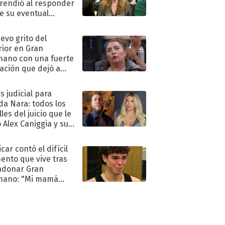
rendió al responder
e su eventual
eso al reality
uevo grito del
rior en Gran
ano con una fuerte
ación que dejó a
oya en shock:
idora"
s judicial para
a Nara: todos los
les del juicio que le
 Alex Caniggia y sus
imos pasos
car contó el difícil
nto que vive tras
ndonar Gran
mano: "Mi mamá
ió..."