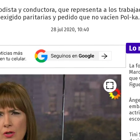
odista y conductora, que representa a los trabaj
exigido paritarias y pedido que no vacíen Pol-ka.
28 jul 2020, 10:40
Lo 
La f
Marc
que 
Figu
Ánge
emba
actr
esco
Tini