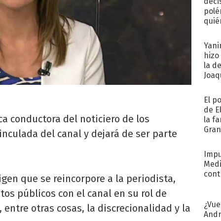
deci
polé
quié
afue
Yani
hizo
la d
Joaqu
El p
de E
ica conductora del noticiero de los
la f
Gra
inculada del canal y dejará de ser parte
desa
Impu
Medi
cont
gen que se reincorpore a la periodista,
os públicos con el canal en su rol de
¿Vue
entre otras cosas, la discrecionalidad y la
Andr