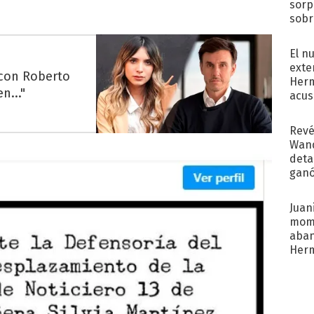
sorp
sobr
regr
El n
exte
 con Roberto
Herm
n..."
acus
Pinc
"Tra
Revé
Wand
detal
ganó
próx
Juani
mome
aba
Her
recib