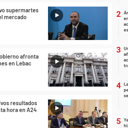
evo supermartes
Án
del mercado
e
ac
e
U
añ
Gobierno afronta
a
ones en Lebac
tr
La
pe
se
tivos resultados
sta hora en A24
Ya
hi