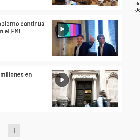
de
Jo
obierno continúa
n el FMI
 millones en
1