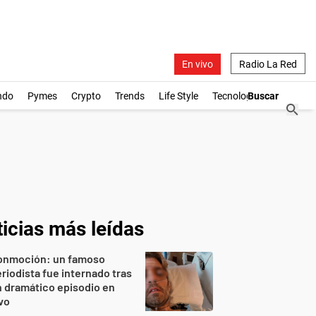
En vivo
Radio La Red
ndo
Pymes
Crypto
Trends
Life Style
Tecnología
icias más leídas
onmoción: un famoso
riodista fue internado tras
 dramático episodio en
vo