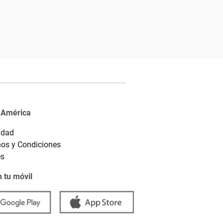
 América
idad
os y Condiciones
es
 tu móvil