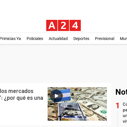
Primicias Ya
Policiales
Actualidad
Deportes
Previsional
Mu
a los mercados
Not
: ¿por qué es una
C
pe
un
vi