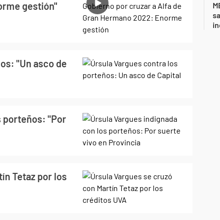
orme gestión"
ME
sa
i
ños: "Un asco de
s porteños: "Por
ín Tetaz por los