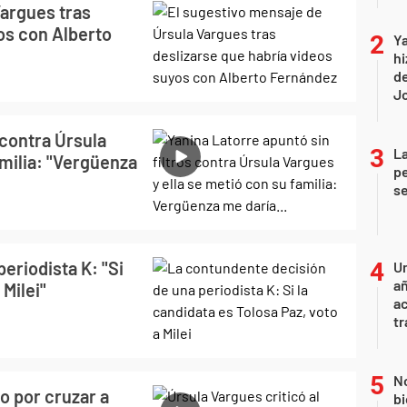
Vargues tras
os con Alberto
Ya
hi
de
Jo
 contra Úrsula
La
amilia: "Vergüenza
pe
se
eriodista K: "Si
U
añ
 Milei"
a
tr
No
o por cruzar a
bi