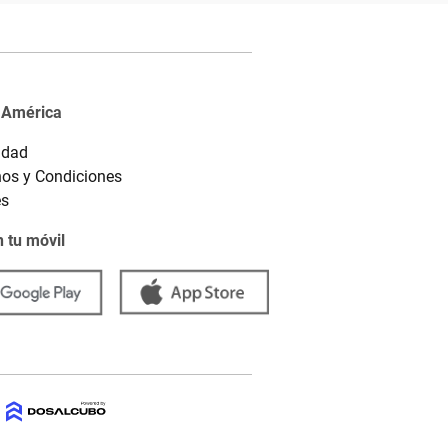
 América
idad
os y Condiciones
es
 tu móvil