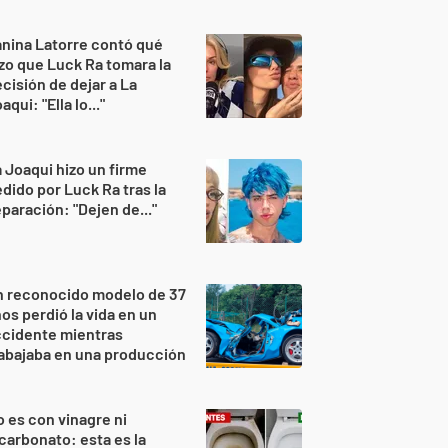
nina Latorre contó qué
zo que Luck Ra tomara la
cisión de dejar a La
aqui: "Ella lo..."
 Joaqui hizo un firme
dido por Luck Ra tras la
paración: "Dejen de..."
n reconocido modelo de 37
os perdió la vida en un
ccidente mientras
abajaba en una producción
 es con vinagre ni
carbonato: esta es la