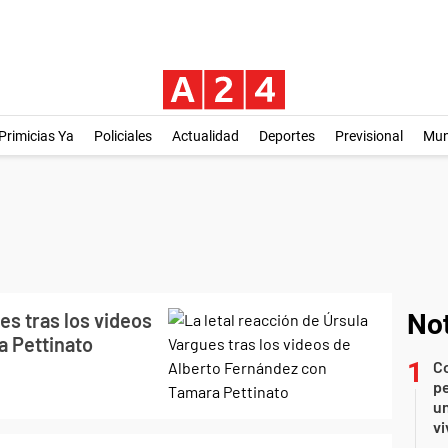
Primicias Ya
Policiales
Actualidad
Deportes
Previsional
Mu
es tras los videos
Not
a Pettinato
C
pe
un
vi