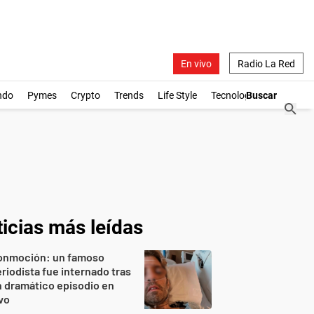
En vivo
Radio La Red
ndo
Pymes
Crypto
Trends
Life Style
Tecnología
icias más leídas
onmoción: un famoso
riodista fue internado tras
 dramático episodio en
vo