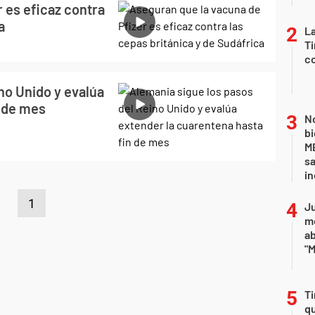
 es eficaz contra
a
La
Ti
co
no Unido y evalúa
n de mes
No
bi
ME
sa
i
1
Ju
m
a
"M
Ti
qu