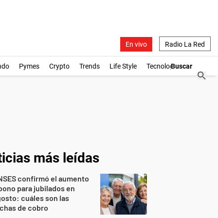
En vivo
Radio La Red
ndo
Pymes
Crypto
Trends
Life Style
Tecnología
icias más leídas
NSES confirmó el aumento
bono para jubilados en
osto: cuáles son las
echas de cobro