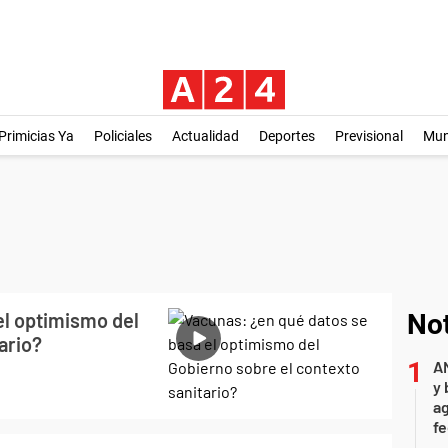
Primicias Ya
Policiales
Actualidad
Deportes
Previsional
Mu
el optimismo del
Not
ario?
A
y 
ag
f