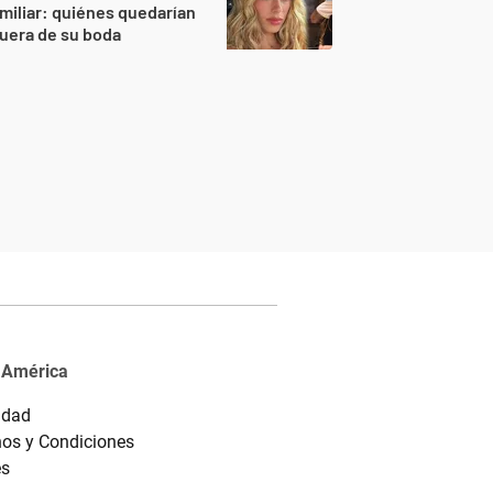
miliar: quiénes quedarían
uera de su boda
 América
idad
os y Condiciones
es