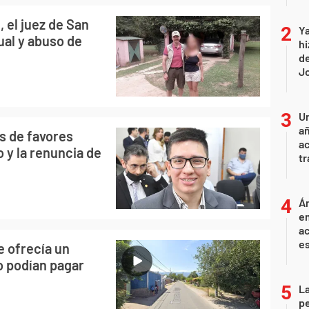
 el juez de San
Ya
ual y abuso de
hi
de
Jo
U
añ
os de favores
a
 y la renuncia de
tr
Án
e
ac
e
e ofrecía un
no podían pagar
La
pe