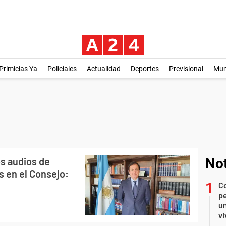
Primicias Ya
Policiales
Actualidad
Deportes
Previsional
Mu
os audios de
Not
s en el Consejo:
C
pe
un
vi