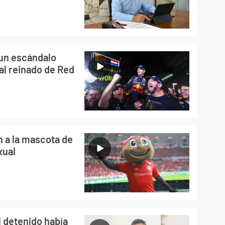
, un escándalo
l reinado de Red
n a la mascota de
xual
l detenido había