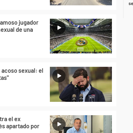
se
 famoso jugador
 sexual de una
 acoso sexual: el
tas"
ra el ex
és apartado por