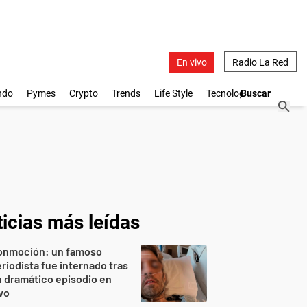
En vivo
Radio La Red
ndo
Pymes
Crypto
Trends
Life Style
Tecnología
icias más leídas
onmoción: un famoso
riodista fue internado tras
 dramático episodio en
vo