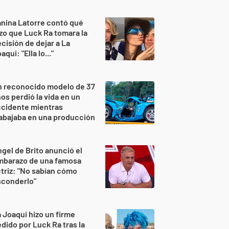
nina Latorre contó qué
zo que Luck Ra tomara la
cisión de dejar a La
aqui: "Ella lo..."
n reconocido modelo de 37
os perdió la vida en un
ccidente mientras
abajaba en una producción
gel de Brito anunció el
mbarazo de una famosa
triz: "No sabían cómo
sconderlo"
 Joaqui hizo un firme
dido por Luck Ra tras la