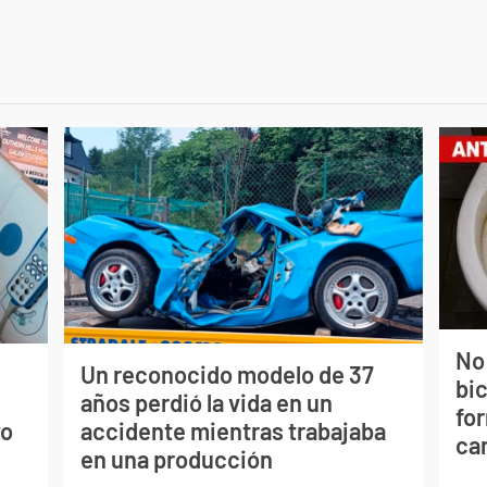
No
Un reconocido modelo de 37
bi
s
años perdió la vida en un
for
vo
accidente mientras trabajaba
can
en una producción