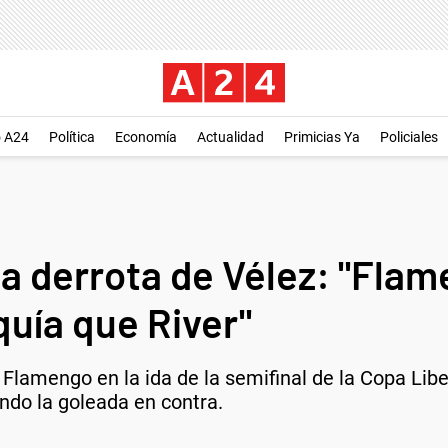
o A24
Política
Economía
Actualidad
Primicias Ya
Policiales
la derrota de Vélez: "Flam
uía que River"
 Flamengo en la ida de la semifinal de la Copa Lib
ando la goleada en contra.