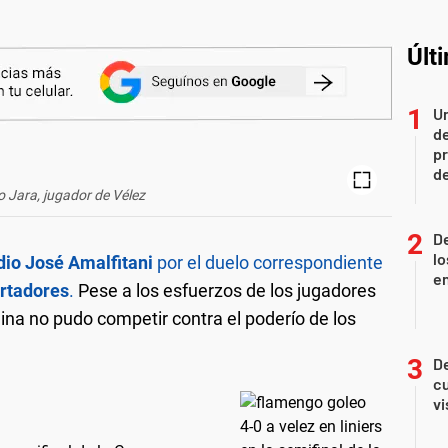
Últ
Un
de
pr
d
 Jara, jugador de Vélez
De
lo
dio José Amalfitani
por el duelo correspondiente
e
rtadores
.
Pese a los esfuerzos de los jugadores
ina no pudo competir contra el poderío de los
De
cu
vi