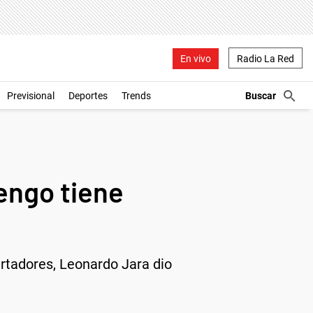
En vivo
Radio La Red
Previsional
Deportes
Trends
engo tiene
ertadores, Leonardo Jara dio