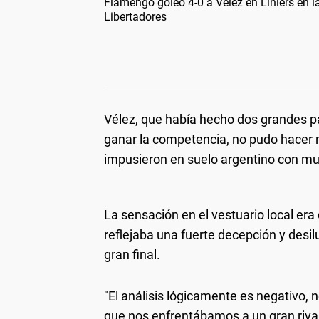
Flamengo goleó 4-0 a Vélez en Liniers en l
Libertadores
Vélez, que había hecho dos grandes par
ganar la competencia, no pudo hacer n
impusieron en suelo argentino con mu
La sensación en el vestuario local er
reflejaba una fuerte decepción y desilus
gran final.
"El análisis lógicamente es negativo,
que nos enfrentábamos a un gran rival