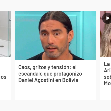
La
Caos, gritos y tensión: el
Ari
escándalo que protagonizó
ios
so
Daniel Agostini en Bolivia
Mo