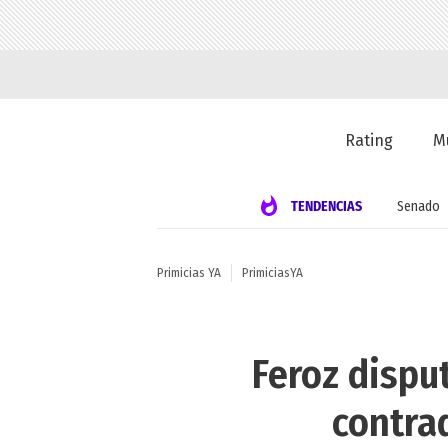
Rating
M
TENDENCIAS
Senado
Primicias YA
PrimiciasYA
Feroz dispu
contra