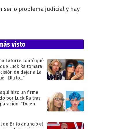
serio problema judicial y hay
más visto
na Latorre contó qué
 que Luck Ra tomara
ecisión de dejar a La
i: "Ella lo..."
oaqui hizo un firme
do por Luck Ra tras
eparación: "Dejen
"
l de Brito anunció el