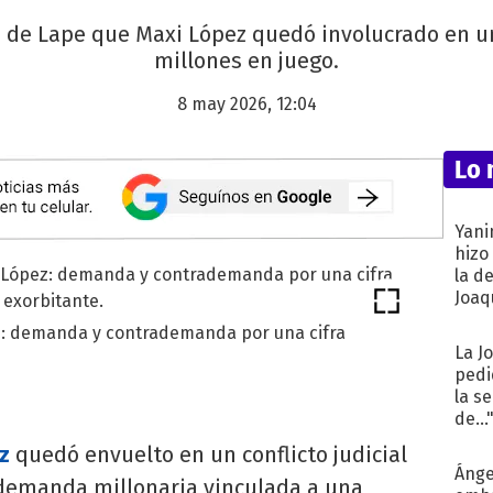
de Lape que Maxi López quedó involucrado en un 
millones en juego.
8 may 2026, 12:04
Lo 
Yani
hizo
la d
Joaqu
ez: demanda y contrademanda por una cifra
La J
pedi
la s
de...
z
quedó envuelto en un conflicto judicial
Ánge
 demanda millonaria vinculada a una