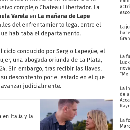
emba
usivo complejo Chateau Libertador. La
actr
esco
aula Varela
en
La mañana de Lape
lles del enfrentamiento legal entre el
La j
 que habitaba el departamento.
hace
Gra
l ciclo conducido por Sergio Lapegüe, el
La f
jer, una abogada oriunda de La Plata,
Luck
. Sin embargo, tras recibir las llaves,
novi
"Me e
su descontento por el estado en el que
 avanzar judicialmente.
La i
de a
Acca
Kayn
cum
en Italia y la
La f
Marc