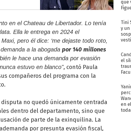
que 
Figu
Tini 
to en el Chateau de Libertador. Lo tenía
y un
ata. Ella le entrega en 2024 el
sosp
vest
Maxi, pero él dice: ‘me dejaste todo roto,
por 140 millones
na demanda a la abogada
Cand
ambién le hace una demanda por evasión
el si
trau
, contó Paula
r nunca estuvo en blanco"
Facu
 sus compañeros del programa con la
"Teng
o.
Yani
perc
Wand
a disputa no quedó únicamente centrada
en e
toda
les dentro del departamento, sino que
sación de parte de la exinquilina. La
rademanda por presunta evasión fiscal,