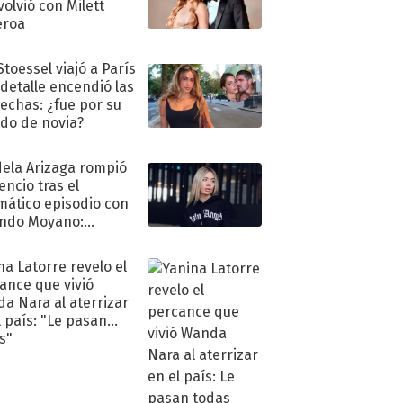
volvió con Milett
eroa
Stoessel viajó a París
 detalle encendió las
echas: ¿fue por su
ido de novia?
ela Arizaga rompió
lencio tras el
mático episodio con
ndo Moyano:
o..."
na Latorre revelo el
ance que vivió
a Nara al aterrizar
l país: "Le pasan
s"