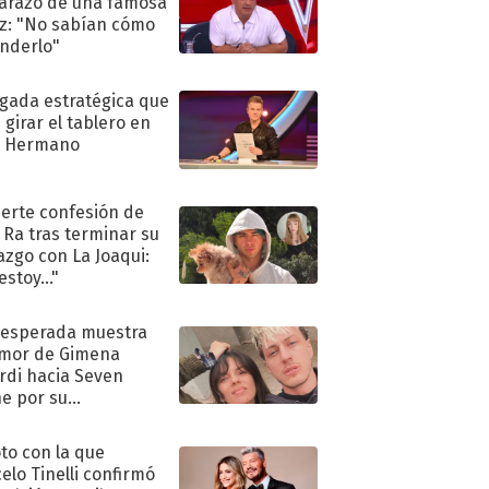
razo de una famosa
iz: "No sabían cómo
nderlo"
ugada estratégica que
 girar el tablero en
n Hermano
uerte confesión de
 Ra tras terminar su
azgo con La Joaqui:
stoy..."
nesperada muestra
mor de Gimena
rdi hacia Seven
e por su
pleaños
oto con la que
elo Tinelli confirmó