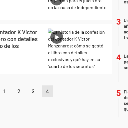
e
U
añ
ontador K Víctor
a
tr
ro con detalles
o de los
La
pe
se
1
2
3
4
Fl
de
se
qu