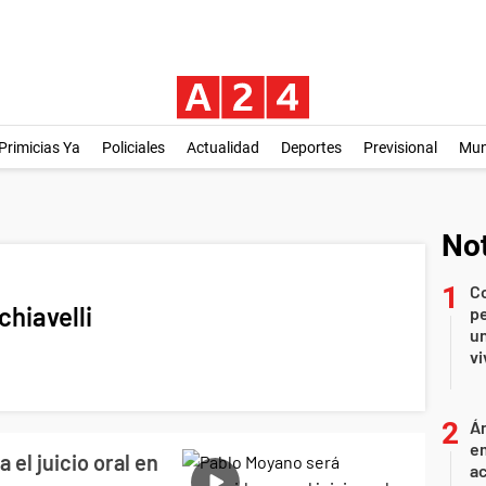
Primicias Ya
Policiales
Actualidad
Deportes
Previsional
Mu
Not
C
hiavelli
pe
un
vi
Án
e
el juicio oral en
ac