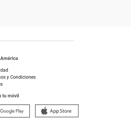
 América
idad
os y Condiciones
es
 tu móvil