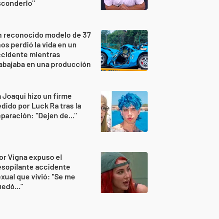
sconderlo"
n reconocido modelo de 37
os perdió la vida en un
ccidente mientras
abajaba en una producción
 Joaqui hizo un firme
dido por Luck Ra tras la
paración: "Dejen de..."
or Vigna expuso el
sopilante accidente
xual que vivió: "Se me
edó..."