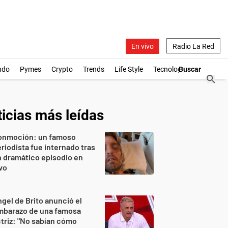
En vivo
Radio La Red
ndo
Pymes
Crypto
Trends
Life Style
Tecnología
icias más leídas
onmoción: un famoso
riodista fue internado tras
 dramático episodio en
vo
gel de Brito anunció el
mbarazo de una famosa
triz: "No sabían cómo