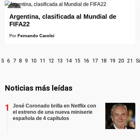
Argentina, clasificada al Mundial de
FIFA22
Por
Fernando Carolei
5
6
7
8
9
10
11
12
13
14
15
16
17
18
19
20
21
S
Noticias más leídas
José Coronado brilla en Netflix con
el estreno de una nueva miniserie
española de 4 capítulos