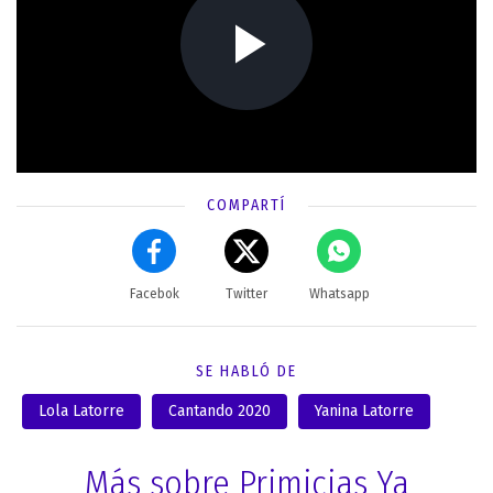
COMPARTÍ
Facebok
Twitter
Whatsapp
SE HABLÓ DE
Lola Latorre
Cantando 2020
Yanina Latorre
Más sobre Primicias Ya