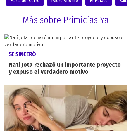
María del Cerro
Pedro Alfonso
El Polaco
Baila
Más sobre Primicias Ya
SE SINCERÓ
Nati Jota rechazó un importante proyecto
y expuso el verdadero motivo