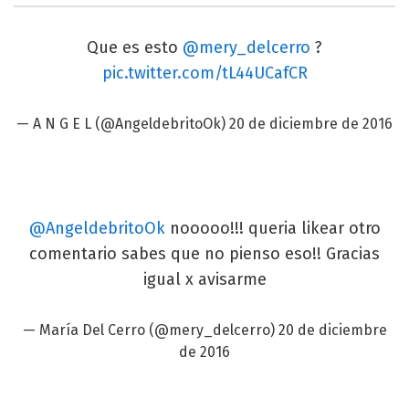
Que es esto
@mery_delcerro
?
pic.twitter.com/tL44UCafCR
— A N G E L (@AngeldebritoOk)
20 de diciembre de 2016
@AngeldebritoOk
nooooo!!! queria likear otro
comentario sabes que no pienso eso!! Gracias
igual x avisarme
— María Del Cerro (@mery_delcerro)
20 de diciembre
de 2016