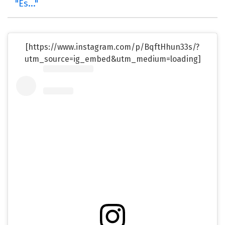
"Es..."
[https://www.instagram.com/p/BqftHhun33s/?
utm_source=ig_embed&utm_medium=loading]