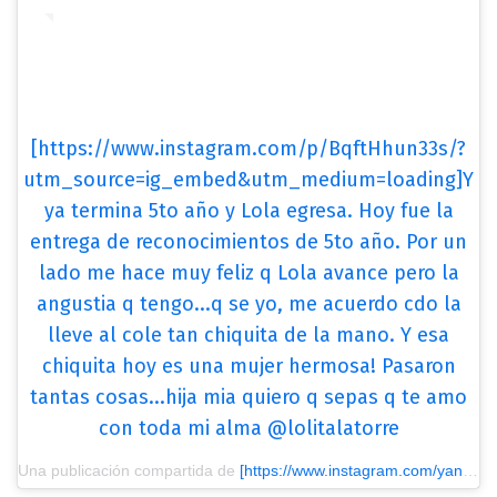
[https://www.instagram.com/p/BqftHhun33s/?
utm_source=ig_embed&utm_medium=loading]Y
ya termina 5to año y Lola egresa. Hoy fue la
entrega de reconocimientos de 5to año. Por un
lado me hace muy feliz q Lola avance pero la
angustia q tengo...q se yo, me acuerdo cdo la
lleve al cole tan chiquita de la mano. Y esa
chiquita hoy es una mujer hermosa! Pasaron
tantas cosas...hija mia quiero q sepas q te amo
con toda mi alma @lolitalatorre
Una publicación compartida de
[https://www.instagram.com/yanilatorre/?utm_source=ig_embed&utm_medium=loading] Yani Latorre