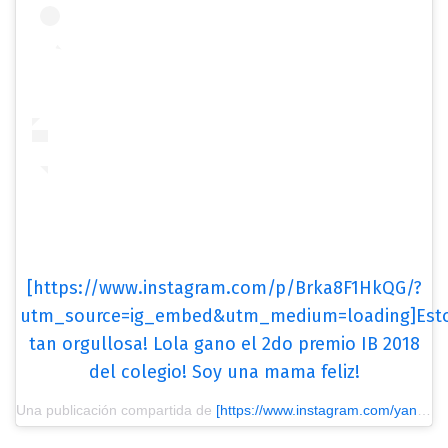
[https://www.instagram.com/p/Brka8F1HkQG/?
utm_source=ig_embed&utm_medium=loading]Est
tan orgullosa! Lola gano el 2do premio IB 2018
del colegio! Soy una mama feliz!
Una publicación compartida de
[https://www.instagram.com/yanilatorre/?utm_source=ig_embed&utm_medium=loading] Yani Latorre