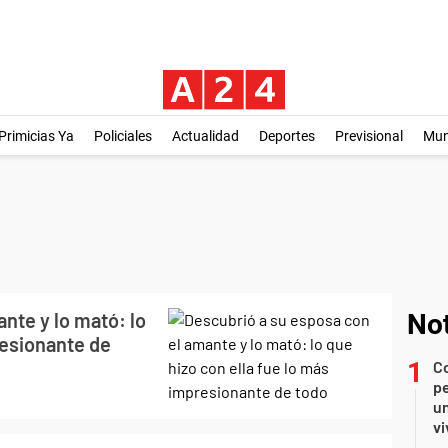
Primicias Ya
Policiales
Actualidad
Deportes
Previsional
Mu
nte y lo mató: lo
Not
resionante de
C
pe
un
vi