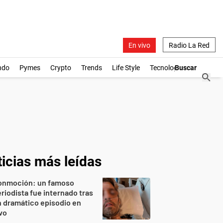
En vivo
Radio La Red
ndo
Pymes
Crypto
Trends
Life Style
Tecnología
icias más leídas
onmoción: un famoso
riodista fue internado tras
 dramático episodio en
vo