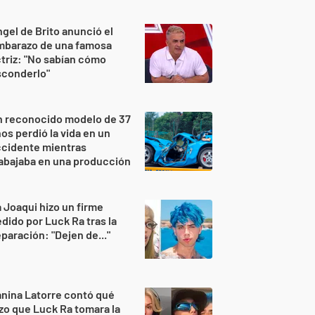
gel de Brito anunció el
mbarazo de una famosa
triz: "No sabían cómo
sconderlo"
n reconocido modelo de 37
os perdió la vida en un
ccidente mientras
abajaba en una producción
 Joaqui hizo un firme
dido por Luck Ra tras la
paración: "Dejen de..."
nina Latorre contó qué
zo que Luck Ra tomara la