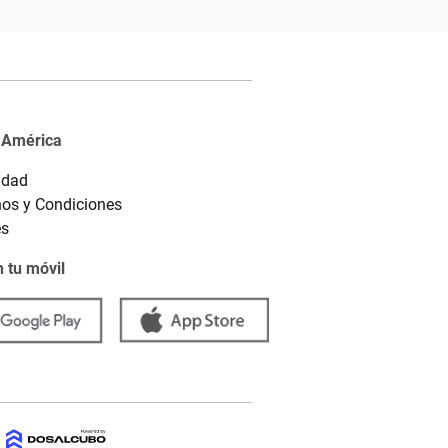
 América
idad
os y Condiciones
es
 tu móvil