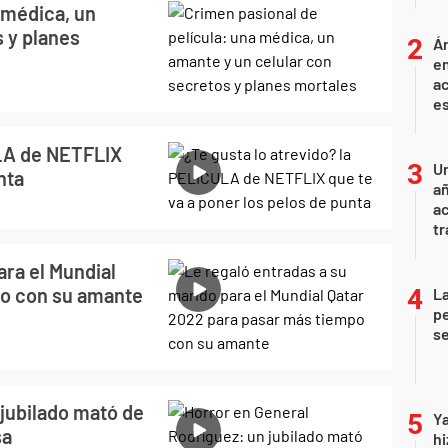
 médica, un
 y planes
Án
e
ac
e
ULA de NETFLIX
U
nta
añ
a
tr
ara el Mundial
po con su amante
La
pe
se
 jubilado mató de
Ya
sa
hi