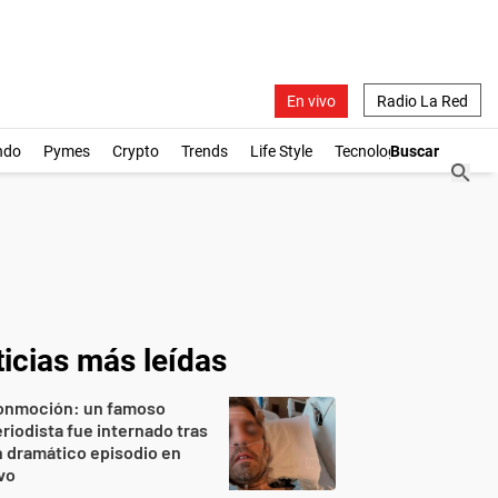
En vivo
Radio La Red
ndo
Pymes
Crypto
Trends
Life Style
Tecnología
icias más leídas
onmoción: un famoso
riodista fue internado tras
 dramático episodio en
vo