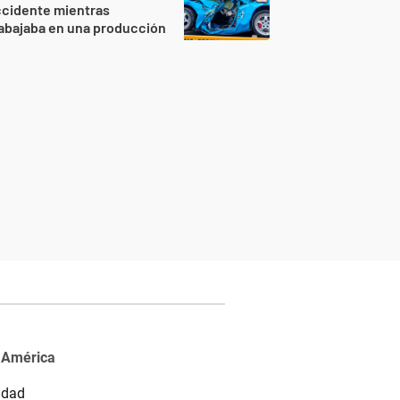
ccidente mientras
abajaba en una producción
 América
idad