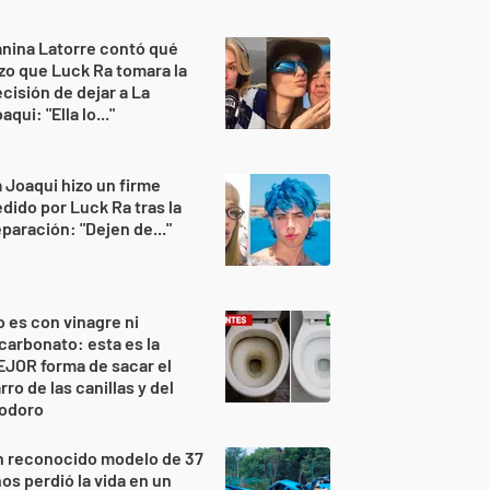
nina Latorre contó qué
zo que Luck Ra tomara la
cisión de dejar a La
aqui: "Ella lo..."
 Joaqui hizo un firme
dido por Luck Ra tras la
paración: "Dejen de..."
 es con vinagre ni
carbonato: esta es la
JOR forma de sacar el
rro de las canillas y del
nodoro
n reconocido modelo de 37
os perdió la vida en un