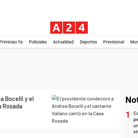
Primicias Ya
Policiales
Actualidad
Deportes
Previsional
Mu
 Bocelli y el
Not
sa Rosada
C
pe
un
vi