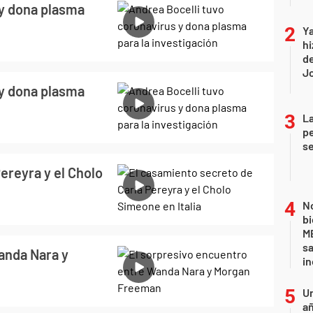
 y dona plasma
Ya
hi
de
Jo
 y dona plasma
La
pe
se
ereyra y el Cholo
No
bi
ME
sa
anda Nara y
i
U
añ