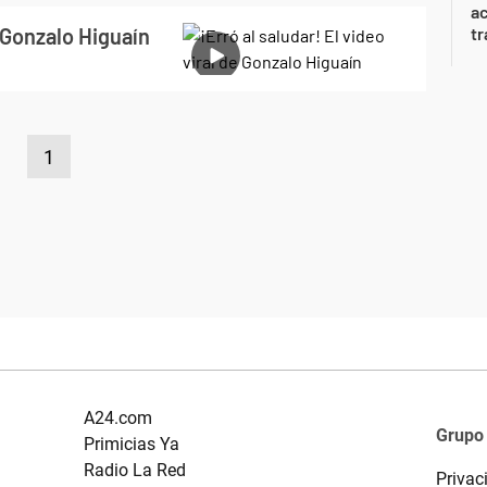
a
e Gonzalo Higuaín
tr
1
A24.com
Grupo
Primicias Ya
Radio La Red
Privac