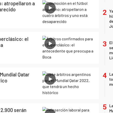
: atropellaron a
arecido
Ya
hi
de
Jo
erclásico: el
El
ca
se
mu
Li
 Mundial Qatar
La
to
rico
m
La
 2.900 serán
Ma