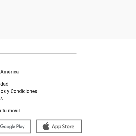
 América
idad
os y Condiciones
es
 tu móvil