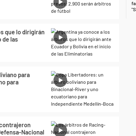
fa
"S
s que lo dirigirán
o de las
liviano para
no para
 contrajeron
Defensa-Nacional