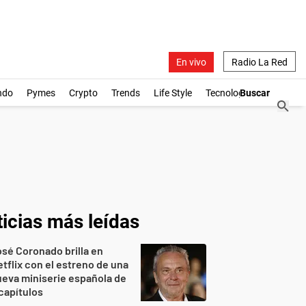
En vivo
Radio La Red
ndo
Pymes
Crypto
Trends
Life Style
Tecnología
icias más leídas
sé Coronado brilla en
tflix con el estreno de una
eva miniserie española de
capítulos