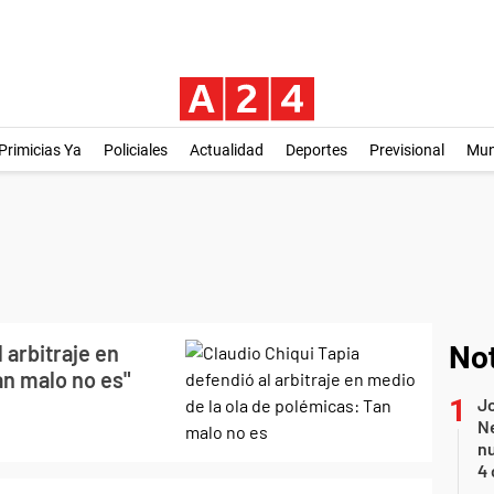
Primicias Ya
Policiales
Actualidad
Deportes
Previsional
Mu
 arbitraje en
Not
an malo no es"
Jo
Ne
nu
4 