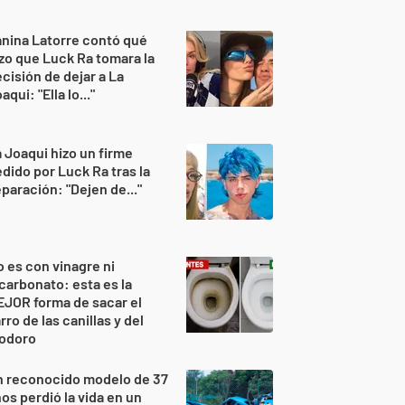
nina Latorre contó qué
zo que Luck Ra tomara la
cisión de dejar a La
aqui: "Ella lo..."
 Joaqui hizo un firme
dido por Luck Ra tras la
paración: "Dejen de..."
 es con vinagre ni
carbonato: esta es la
JOR forma de sacar el
rro de las canillas y del
nodoro
n reconocido modelo de 37
os perdió la vida en un