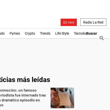
En vivo
Radio La Red
ndo
Pymes
Crypto
Trends
Life Style
Tecnología
icias más leídas
onmoción: un famoso
riodista fue internado tras
 dramático episodio en
vo