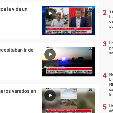
a la vida un
Ya
hi
de
Jo
La
pe
cesitaban ir de
se
No
bi
ME
sa
neros varados en
i
U
añ