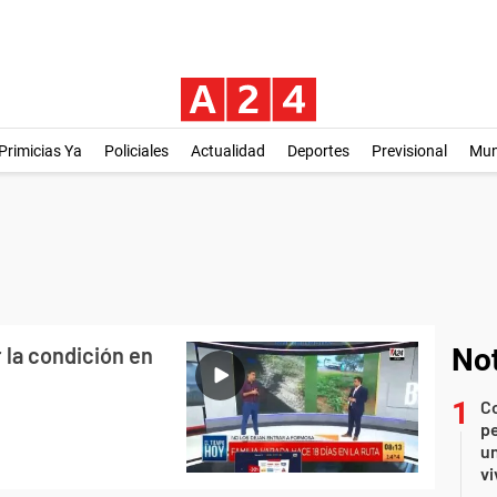
Primicias Ya
Policiales
Actualidad
Deportes
Previsional
Mu
 la condición en
Not
C
pe
un
vi