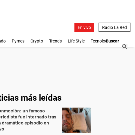
En vivo
Radio La Red
ndo
Pymes
Crypto
Trends
Life Style
Tecnología
icias más leídas
onmoción: un famoso
riodista fue internado tras
 dramático episodio en
vo