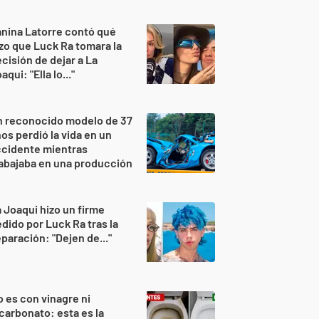
nina Latorre contó qué
zo que Luck Ra tomara la
cisión de dejar a La
aqui: "Ella lo..."
n reconocido modelo de 37
os perdió la vida en un
ccidente mientras
abajaba en una producción
 Joaqui hizo un firme
dido por Luck Ra tras la
paración: "Dejen de..."
 es con vinagre ni
carbonato: esta es la