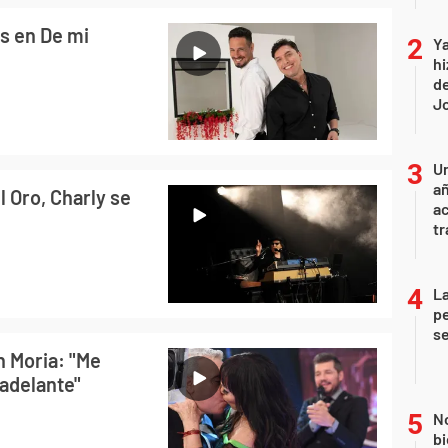
os en De mi
Ya
hi
de
Jo
U
añ
 Oro, Charly se
a
tr
La
pe
se
n Moria: "Me
 adelante"
No
bi