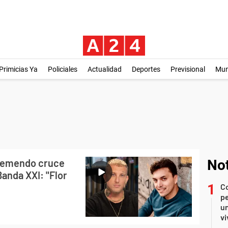
Primicias Ya
Policiales
Actualidad
Deportes
Previsional
Mu
tremendo cruce
Not
Banda XXI: "Flor
C
pe
un
vi