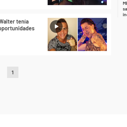
ME
sa
i
Walter tenía
 oportunidades
1