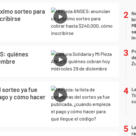
ximo sorteo para
No
cribirse
bi
ME
sa
i
P
ES: quiénes
d
iembre
Z
l sorteo ya fue
La
Ti
pago y cómo hacer
co
La
ra