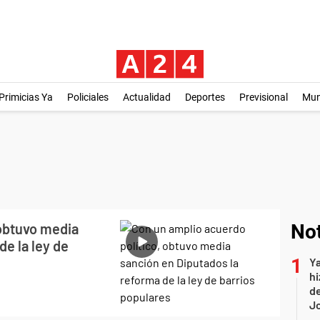
Primicias Ya
Policiales
Actualidad
Deportes
Previsional
Mu
 obtuvo media
Not
de la ley de
Ya
hi
de
Jo