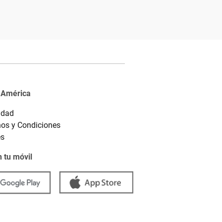
 América
idad
os y Condiciones
es
 tu móvil