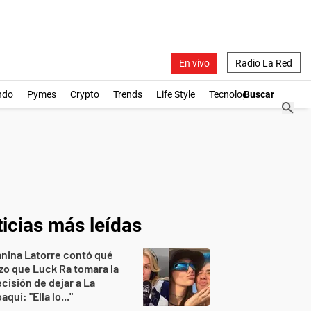
En vivo
Radio La Red
ndo
Pymes
Crypto
Trends
Life Style
Tecnología
icias más leídas
nina Latorre contó qué
zo que Luck Ra tomara la
cisión de dejar a La
aqui: "Ella lo..."