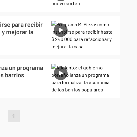
rse para recibir
 y mejorar la
anza un programa
os barrios
1