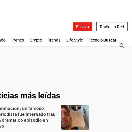
En vivo
Radio La Red
ndo
Pymes
Crypto
Trends
Life Style
Tecnología
icias más leídas
onmoción: un famoso
riodista fue internado tras
 dramático episodio en
vo