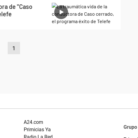
ora de "Caso
elefe
1
A24.com
Grupo
Primicias Ya
Radio La Red