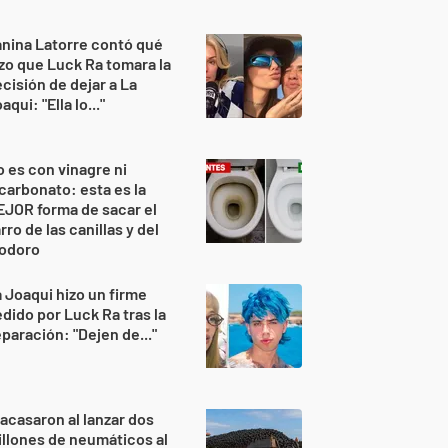
nina Latorre contó qué
zo que Luck Ra tomara la
cisión de dejar a La
aqui: "Ella lo..."
 es con vinagre ni
carbonato: esta es la
JOR forma de sacar el
rro de las canillas y del
nodoro
 Joaqui hizo un firme
dido por Luck Ra tras la
paración: "Dejen de..."
acasaron al lanzar dos
llones de neumáticos al