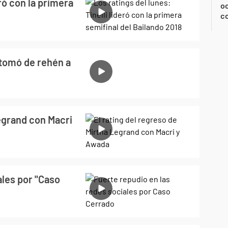
eró con la primera
oc
c
 tomó de rehén a
Legrand con Macri
ales por "Caso