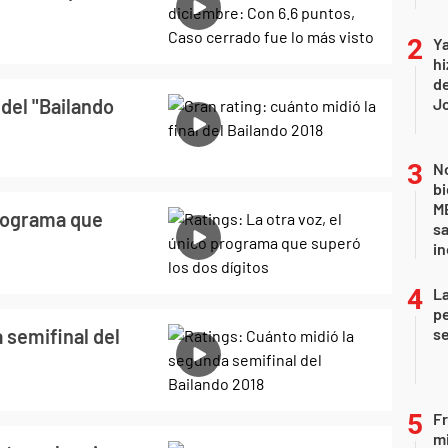
Ya
hi
de
 del "Bailando
Jo
No
bi
ME
programa que
sa
i
La
pe
 semifinal del
se
Fr
mi