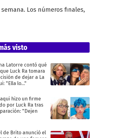
a semana. Los números finales,
más visto
na Latorre contó qué
 que Luck Ra tomara
ecisión de dejar a La
i: "Ella lo..."
oaqui hizo un firme
do por Luck Ra tras
eparación: "Dejen
"
l de Brito anunció el