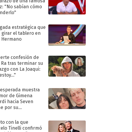
razo de una famosa
iz: "No sabían cómo
nderlo"
ugada estratégica que
 girar el tablero en
n Hermano
uerte confesión de
 Ra tras terminar su
azgo con La Joaqui:
stoy..."
nesperada muestra
mor de Gimena
rdi hacia Seven
e por su
pleaños
oto con la que
elo Tinelli confirmó