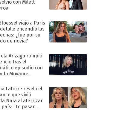
volvió con Milett
eroa
Stoessel viajó a París
 detalle encendió las
echas: ¿fue por su
ido de novia?
ela Arizaga rompió
lencio tras el
mático episodio con
ndo Moyano:
o..."
na Latorre revelo el
ance que vivió
a Nara al aterrizar
l país: "Le pasan
s"