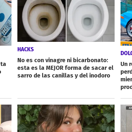
HACKS
DOL
No es con vinagre ni bicarbonato:
sta
Un 
esta es la MEJOR forma de sacar el
o
perd
sarro de las canillas y del inodoro
mie
pro