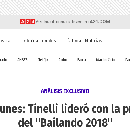
Ver las ultimas noticias en
A24.COM
úsica
Internacionales
Últimas Noticias
nado
ANSES
Netflix
Robo
Boca
Martín Cirio
Pa
ANÁLISIS EXCLUSIVO
lunes: Tinelli lideró con la 
del "Bailando 2018"