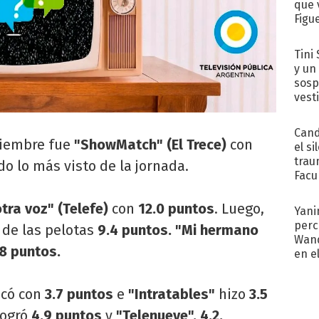
que 
Figu
Tini 
y un
sosp
vest
Cand
ciembre fue
"ShowMatch" (El Trece)
con
el si
trau
do lo más visto de la jornada.
Facu
"Teng
tra voz" (Telefe)
con
12.0 puntos
. Luego,
Yani
perc
 de las pelotas
9.4 puntos. "Mi hermano
Wand
8 puntos.
en e
toda
acó con
3.7 puntos
e
"Intratables"
hizo
3.5
logró
4.9 puntos
y
"Telenueve", 4.2.