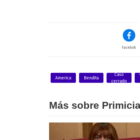
Facebok
Caso
America
Bendita
cerrado
Más sobre Primici