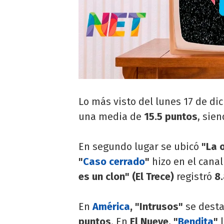
Lo más visto del lunes 17 de di
una media de
15.5 puntos
, sien
En segundo lugar se ubicó
"La o
"
Caso cerrado
"
hizo en el canal
es un clon" (El Trece)
registró
8.
En
América
, "Intrusos"
se dest
puntos
. En
El Nueve, "
Bendita
"