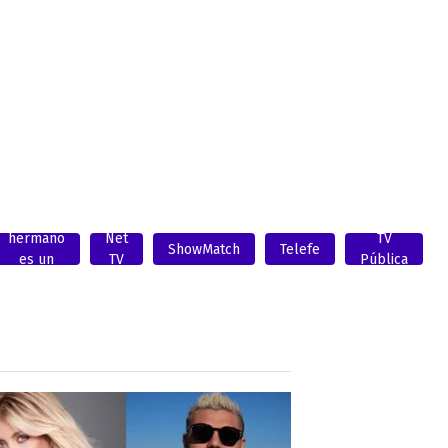
Mi
hermano
Net
TV
ShowMatch
Telefe
es un
TV
Pública
clon