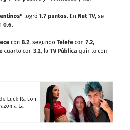
gentinos"
logró
1.7 puntos
. En
Net TV
, se
n
0.6.
rece
con
8.2
, segundo
Telefe
con
7.2
,
ve
cuarto con
3.2
, la
TV Pública
quinto con
 de Luck Ra con
razón a La