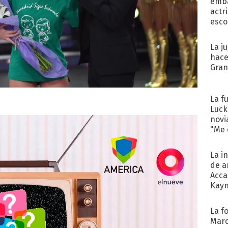
emba
actr
esco
La j
hace
Gra
La f
Luck
novi
"Me e
La i
de a
Acca
Kayn
cum
La f
Marc