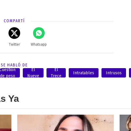
COMPARTÍ
Twitter
Whatsapp
SE HABLÓ DE
Cuestión
El
El
Intratables
Intrusos
de peso
Nueve
Trece
as Ya