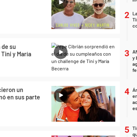
La
Ti
co
 de su
A
Tini y María
y 
ag
f
cieron un
Án
e
imó en sus parte
ac
e
Ti
qu