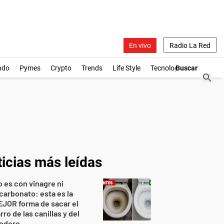
En vivo
Radio La Red
ndo
Pymes
Crypto
Trends
Life Style
Tecnología
icias más leídas
 es con vinagre ni
carbonato: esta es la
JOR forma de sacar el
rro de las canillas y del
nodoro