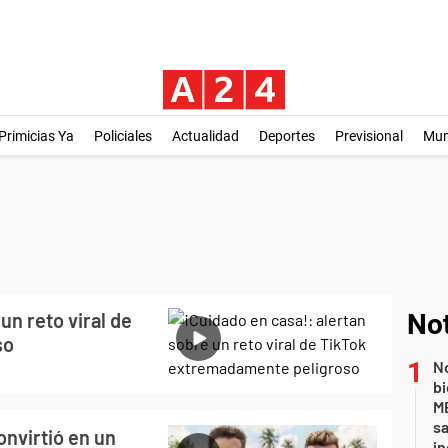
Primicias Ya
Policiales
Actualidad
Deportes
Previsional
Mu
un reto viral de
Not
so
No
bi
ME
sa
onvirtió en un
i