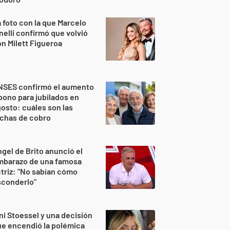
 foto con la que Marcelo
nelli confirmó que volvió
n Milett Figueroa
NSES confirmó el aumento
bono para jubilados en
osto: cuáles son las
echas de cobro
gel de Brito anunció el
mbarazo de una famosa
triz: "No sabían cómo
sconderlo"
ni Stoessel y una decisión
e encendió la polémica