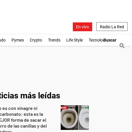
En vivo
Radio La Red
ndo
Pymes
Crypto
Trends
Life Style
Tecnología
icias más leídas
 es con vinagre ni
carbonato: esta es la
JOR forma de sacar el
rro de las canillas y del
nodoro