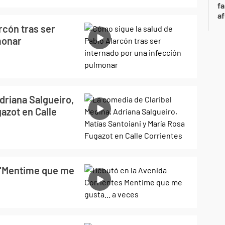
fa
af
rcón tras ser
monar
driana Salgueiro,
azot en Calle
 "Mentime que me