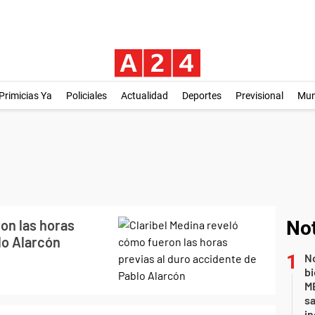
Primicias Ya
Policiales
Actualidad
Deportes
Previsional
Mu
on las horas
Not
lo Alarcón
No
bi
ME
sa
i