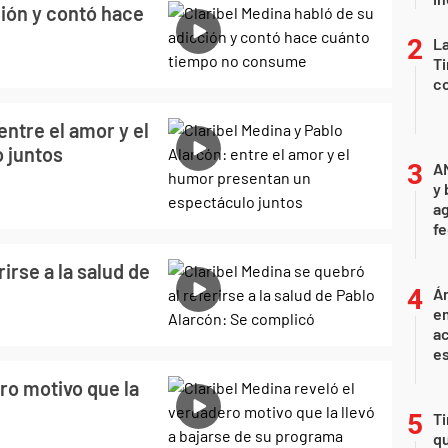
ción y contó hace
La
Ti
co
entre el amor y el
 juntos
A
y 
ag
f
irse a la salud de
Án
e
ac
e
ro motivo que la
Ti
qu