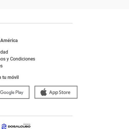
 América
idad
os y Condiciones
es
 tu móvil