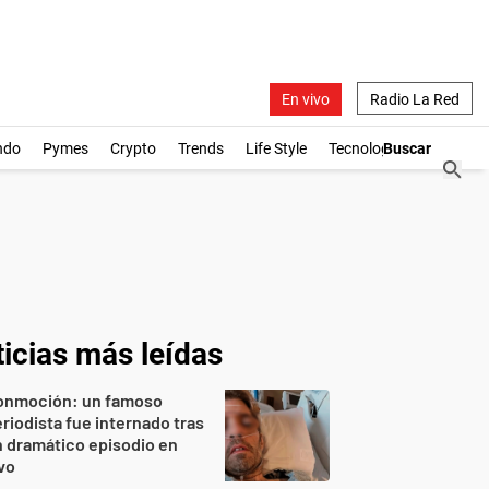
En vivo
Radio La Red
ndo
Pymes
Crypto
Trends
Life Style
Tecnología
icias más leídas
onmoción: un famoso
riodista fue internado tras
 dramático episodio en
vo