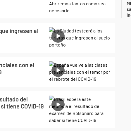
ME
sa
i
 que ingresen al
nciales con el
9
sultado del
si tiene COVID-19