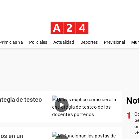
Primicias Ya
Policiales
Actualidad
Deportes
Previsional
Mu
ategia de testeo
Not
C
pe
un
vi
eos en un