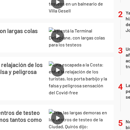
Ya
hi
de
con largas colas
Jo
U
añ
a
 relajación de los
tr
alsa y peligrosa
La
pe
se
entros de testeo
remos tantos como
No
bi