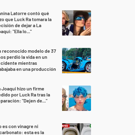
nina Latorre contó qué
zo que Luck Ra tomara la
cisión de dejar a La
aqui: "Ella lo..."
n reconocido modelo de 37
os perdió la vida en un
ccidente mientras
abajaba en una producción
 Joaqui hizo un firme
dido por Luck Ra tras la
paración: "Dejen de..."
 es con vinagre ni
carbonato: esta es la