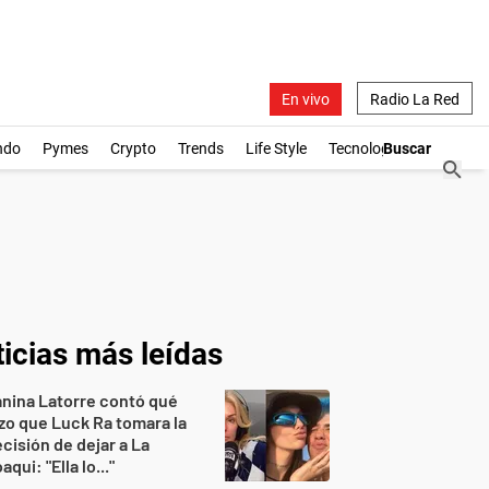
En vivo
Radio La Red
ndo
Pymes
Crypto
Trends
Life Style
Tecnología
icias más leídas
nina Latorre contó qué
zo que Luck Ra tomara la
cisión de dejar a La
aqui: "Ella lo..."