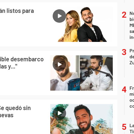
án listos para
No
bi
ME
sa
i
P
d
sible desembarco
Z
s y..."
Fr
mi
oc
c
Se quedó sin
nuevas
La
Ti