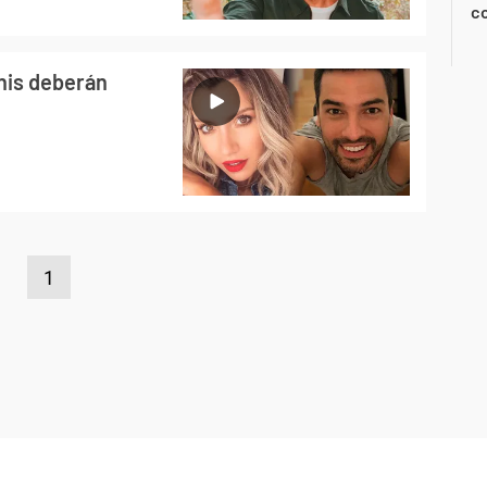
co
unis deberán
1