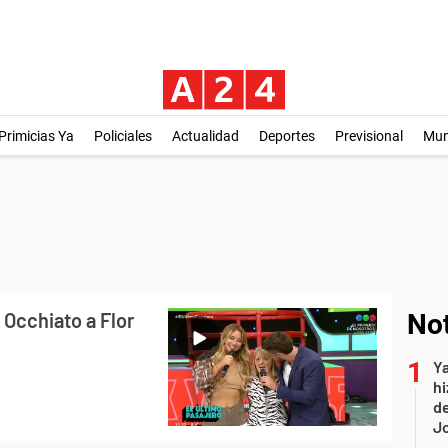
Primicias Ya
Policiales
Actualidad
Deportes
Previsional
Mu
 Occhiato a Flor
Not
Ya
hi
de
Jo