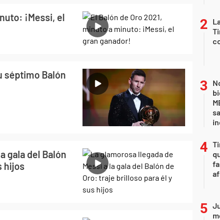
nuto: ¡Messi, el
La
Ti
co
u séptimo Balón
No
bi
ME
sa
i
Ti
a gala del Balón
qu
fa
s hijos
af
Ju
m