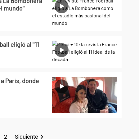
ó a La Bombonera
el mundo"
ll eligió al "11
 a París, donde
2
Siguiente