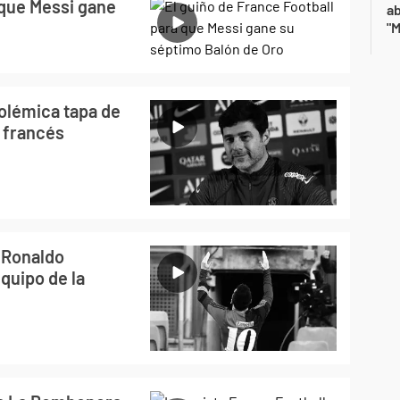
 que Messi gane
a
"M
polémica tapa de
o francés
o Ronaldo
quipo de la