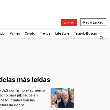
En vivo
Radio La Red
ndo
Pymes
Crypto
Trends
Life Style
Tecnología
icias más leídas
NSES confirmó el aumento
bono para jubilados en
osto: cuáles son las
echas de cobro