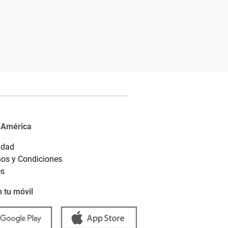
 América
idad
os y Condiciones
es
 tu móvil