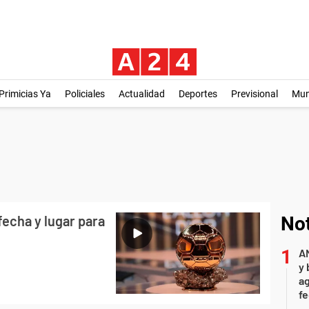
Primicias Ya
Policiales
Actualidad
Deportes
Previsional
Mu
fecha y lugar para
Not
A
y 
ag
f