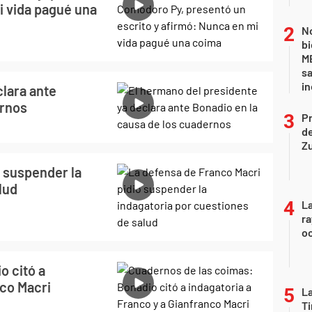
i vida pagué una
No
bi
ME
sa
i
clara ante
ernos
P
d
Z
ó suspender la
lud
La
ra
oc
o citó a
nco Macri
La
Ti