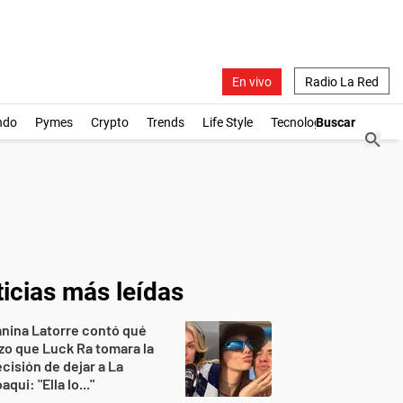
En vivo
Radio La Red
ndo
Pymes
Crypto
Trends
Life Style
Tecnología
icias más leídas
nina Latorre contó qué
zo que Luck Ra tomara la
cisión de dejar a La
aqui: "Ella lo..."