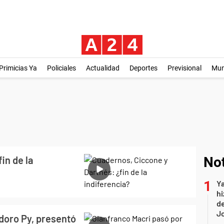
Primicias Ya
Policiales
Actualidad
Deportes
Previsional
Mu
in de la
Not
Ya
hi
de
Jo
doro Py, presentó