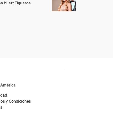
n Milett Figueroa
 América
idad
os y Condiciones
es