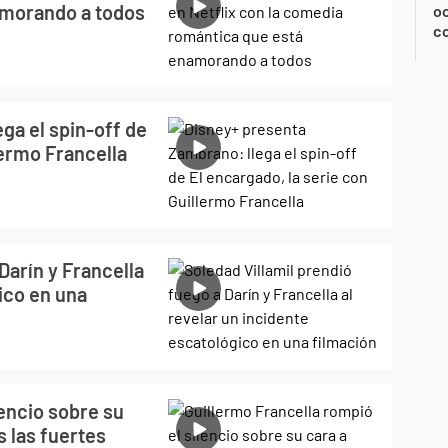
amorando a todos
oc
c
ga el spin-off de
lermo Francella
Darín y Francella
gico en una
lencio sobre su
s las fuertes