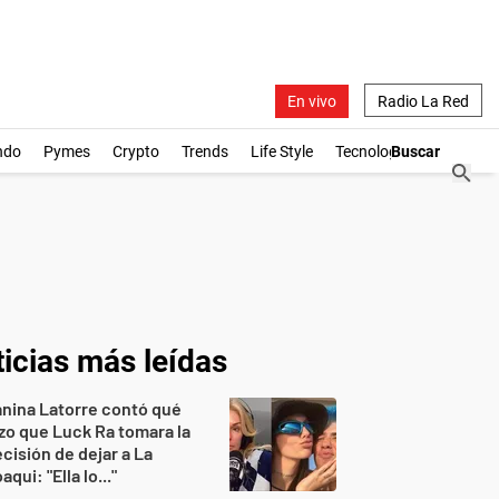
En vivo
Radio La Red
ndo
Pymes
Crypto
Trends
Life Style
Tecnología
icias más leídas
nina Latorre contó qué
zo que Luck Ra tomara la
cisión de dejar a La
aqui: "Ella lo..."