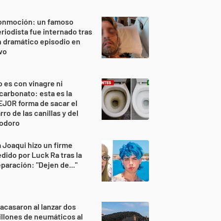
onmoción: un famoso
riodista fue internado tras
 dramático episodio en
vo
 es con vinagre ni
carbonato: esta es la
JOR forma de sacar el
rro de las canillas y del
nodoro
 Joaqui hizo un firme
dido por Luck Ra tras la
paración: "Dejen de..."
acasaron al lanzar dos
llones de neumáticos al