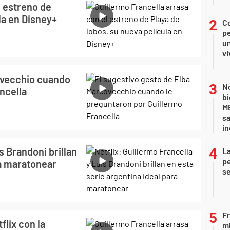
l estreno de
la en Disney+
C
pe
un
vi
ovecchio cuando
No
ncella
bi
ME
sa
i
s Brandoni brillan
La
pe
ra maratonear
se
Fr
flix con la
mi