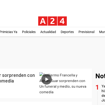
Primicias Ya
Policiales
Actualidad
Deportes
Previsional
Mu
ar sorprenden con
Not
comedia
Ya
hi
de
Jo