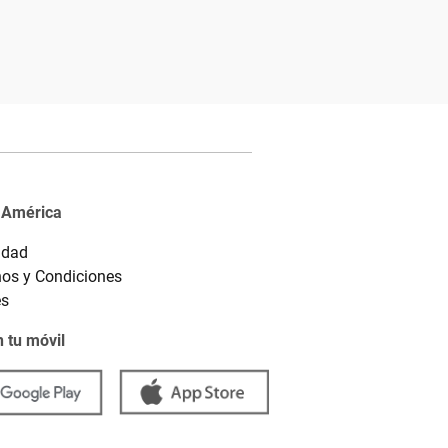
 América
idad
os y Condiciones
es
 tu móvil