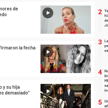
mores de
Ya
cedo
hi
de
Jo
La
pe
firmaron la fecha
se
No
bi
ME
sa
 y su hija
i
s es demasiado"
U
añ