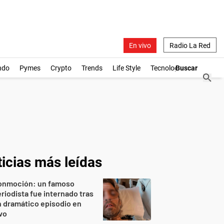
En vivo
Radio La Red
ndo
Pymes
Crypto
Trends
Life Style
Tecnología
icias más leídas
onmoción: un famoso
riodista fue internado tras
 dramático episodio en
vo