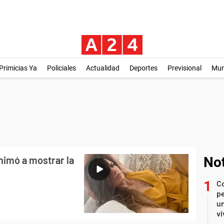
Primicias Ya
Policiales
Actualidad
Deportes
Previsional
Mu
nimó a mostrar la
Not
C
pe
un
vi