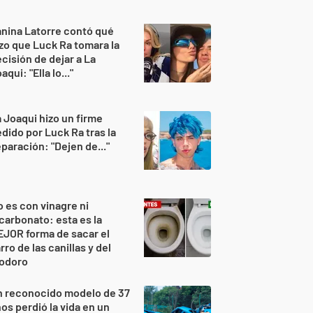
nina Latorre contó qué
zo que Luck Ra tomara la
cisión de dejar a La
aqui: "Ella lo..."
 Joaqui hizo un firme
dido por Luck Ra tras la
paración: "Dejen de..."
 es con vinagre ni
carbonato: esta es la
JOR forma de sacar el
rro de las canillas y del
nodoro
n reconocido modelo de 37
os perdió la vida en un