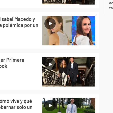
a
tr
 Isabel Macedo y
la polémica por un
ser Primera
ook
cómo vive y qué
obernar solo un