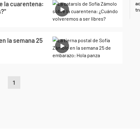
e la cuarentena:
a
tr
s?"
 en la semana 25
1