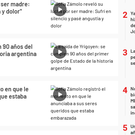
r ser madre:
 y dolor"
Ya
hi
de
Jo
n 90 años del
La
oria argentina
pe
se
o en que le
No
bi
que estaba
ME
sa
i
U
añ