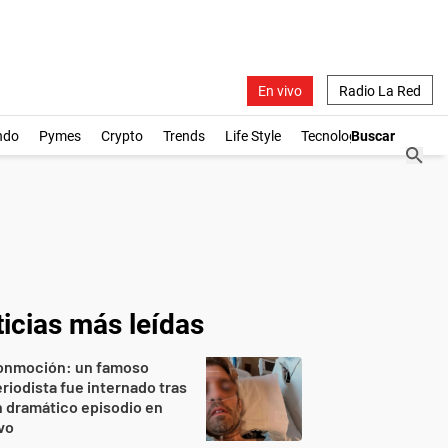
En vivo
Radio La Red
ndo
Pymes
Crypto
Trends
Life Style
Tecnología
icias más leídas
onmoción: un famoso
riodista fue internado tras
 dramático episodio en
vo