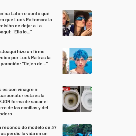
nina Latorre contó qué
zo que Luck Ra tomara la
cisión de dejar a La
aqui: "Ella lo..."
 Joaqui hizo un firme
dido por Luck Ra tras la
paración: "Dejen de..."
 es con vinagre ni
carbonato: esta es la
JOR forma de sacar el
rro de las canillas y del
nodoro
n reconocido modelo de 37
os perdió la vida en un