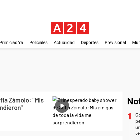
Primicias Ya
Policiales
Actualidad
Deportes
Previsional
Mu
fía Zámolo: "Mis
Not
endieron"
C
pe
un
vi