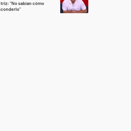
triz: "No sabían cómo
sconderlo"