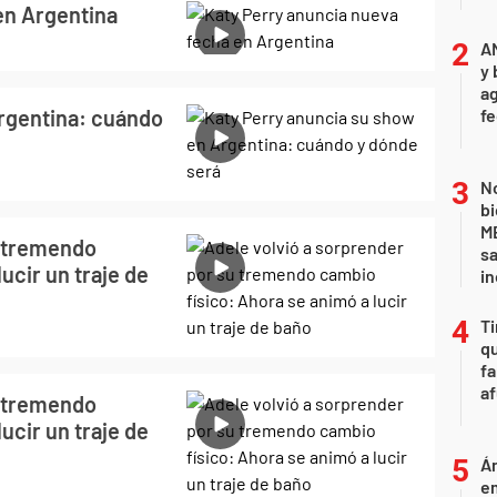
en Argentina
A
y 
ag
rgentina: cuándo
f
No
bi
ME
u tremendo
sa
ucir un traje de
i
Ti
qu
fa
af
u tremendo
ucir un traje de
Án
e