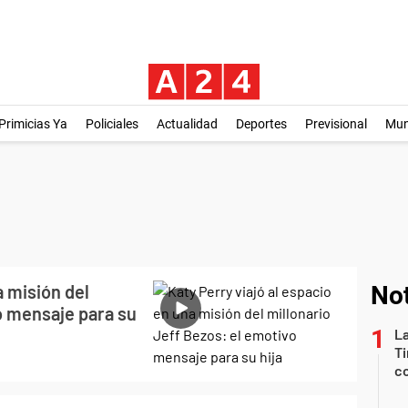
Primicias Ya
Policiales
Actualidad
Deportes
Previsional
Mu
a misión del
Not
o mensaje para su
La
Ti
co