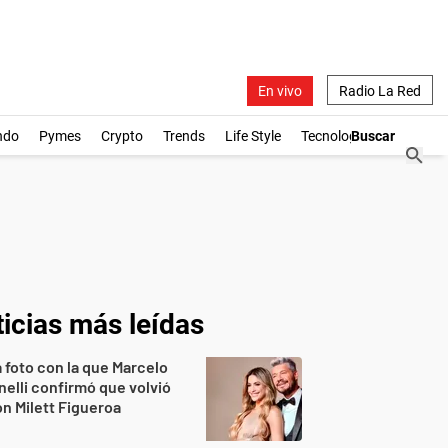
En vivo
Radio La Red
ndo
Pymes
Crypto
Trends
Life Style
Tecnología
icias más leídas
 foto con la que Marcelo
nelli confirmó que volvió
n Milett Figueroa