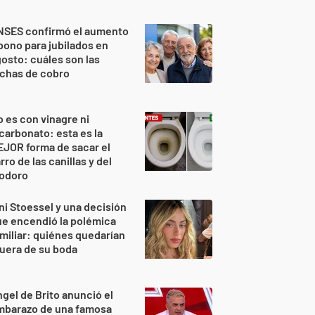
NSES confirmó el aumento
bono para jubilados en
osto: cuáles son las
echas de cobro
 es con vinagre ni
carbonato: esta es la
JOR forma de sacar el
rro de las canillas y del
nodoro
ni Stoessel y una decisión
e encendió la polémica
miliar: quiénes quedarían
uera de su boda
gel de Brito anunció el
mbarazo de una famosa