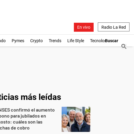
En vivo
Radio La Red
ndo
Pymes
Crypto
Trends
Life Style
Tecnología
icias más leídas
NSES confirmó el aumento
bono para jubilados en
osto: cuáles son las
echas de cobro