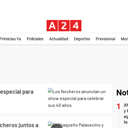
Primicias Ya
Policiales
Actualidad
Deportes
Previsional
Mu
especial para
Not
A
y 
ag
f
cheros juntos a