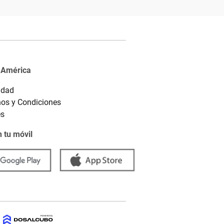
 América
idad
os y Condiciones
es
 tu móvil