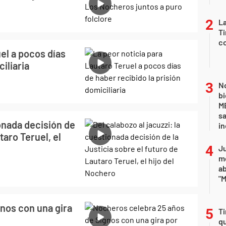
La
Ti
co
el a pocos días
iliaria
No
bi
ME
sa
ionada decisión de
i
taro Teruel, el
Ju
m
a
"M
nos con una gira
Ti
qu