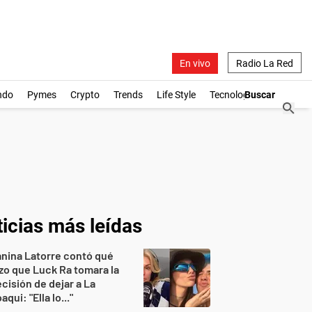
En vivo
Radio La Red
ndo
Pymes
Crypto
Trends
Life Style
Tecnología
icias más leídas
nina Latorre contó qué
zo que Luck Ra tomara la
cisión de dejar a La
aqui: "Ella lo..."