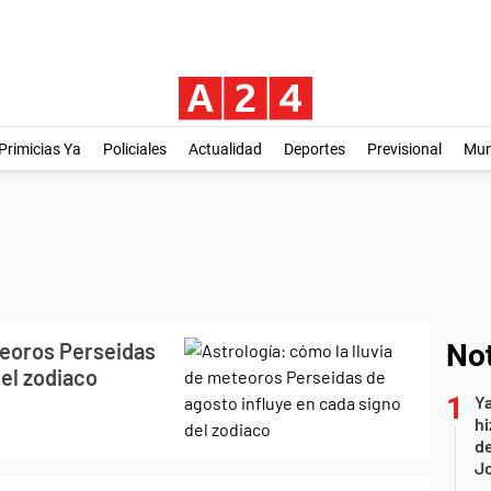
Primicias Ya
Policiales
Actualidad
Deportes
Previsional
Mu
teoros Perseidas
Not
del zodiaco
Ya
hi
de
Jo