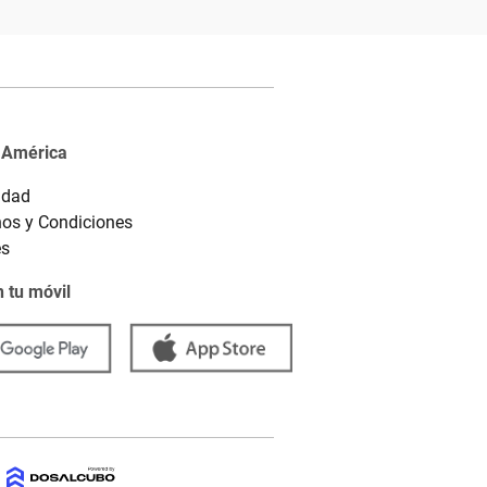
 América
idad
os y Condiciones
es
 tu móvil