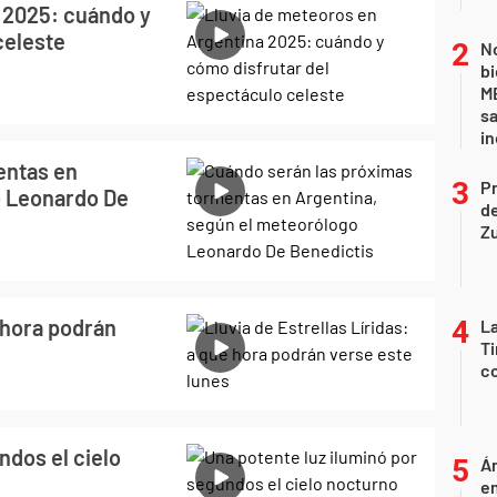
 2025: cuándo y
celeste
No
bi
ME
sa
i
entas en
P
o Leonardo De
d
Z
é hora podrán
La
Ti
co
ndos el cielo
Án
e