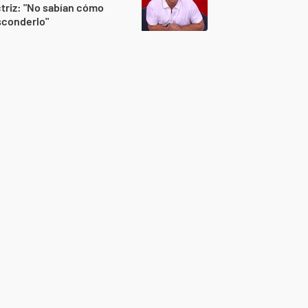
triz: "No sabían cómo
sconderlo"