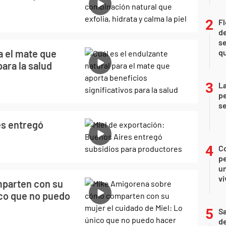
Fl
de
se
a el mate que
qu
para la salud
La
pe
se
es entregó
C
pe
un
vi
parten con su
ico que no puedo
Sa
de