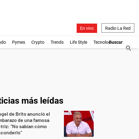
En vivo
Radio La Red
ndo
Pymes
Crypto
Trends
Life Style
Tecnología
icias más leídas
gel de Brito anunció el
mbarazo de una famosa
triz: "No sabían cómo
sconderlo"