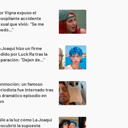
or Vigna expuso el
sopilante accidente
xual que vivió: "Se me
edó..."
 Joaqui hizo un firme
dido por Luck Ra tras la
paración: "Dejen de..."
onmoción: un famoso
riodista fue internado tras
 dramático episodio en
vo
lió a la luz cómo La Joaqui
scubrió la supuesta