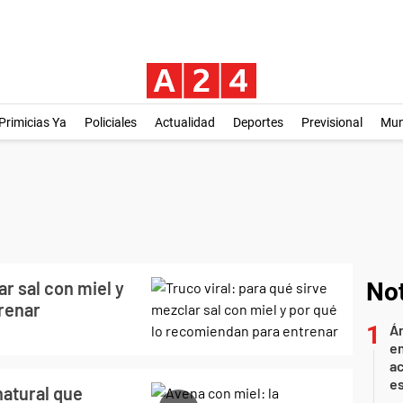
Primicias Ya
Policiales
Actualidad
Deportes
Previsional
Mu
ar sal con miel y
Not
renar
Án
e
ac
e
natural que