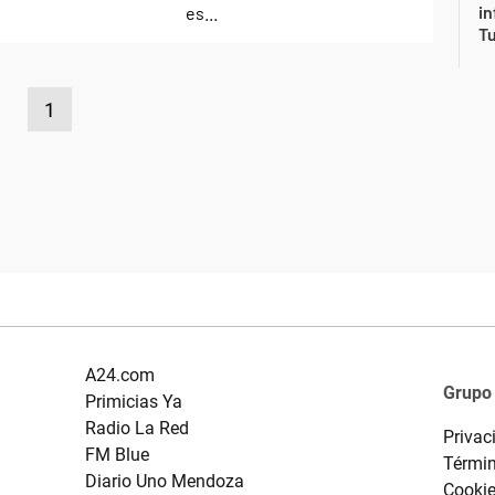
in
Tu
1
A24.com
Grupo
Primicias Ya
Radio La Red
Privac
FM Blue
Términ
Diario Uno Mendoza
Cooki