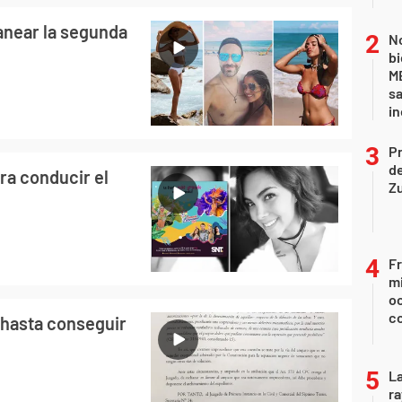
anear la segunda
No
bi
ME
sa
i
P
d
ra conducir el
Z
Fr
mi
oc
c
 hasta conseguir
La
ra