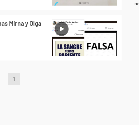
oc
nas Mirna y Olga
1