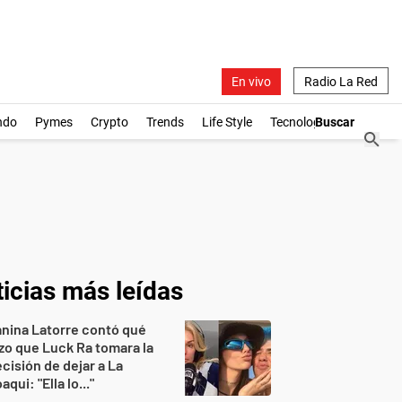
En vivo
Radio La Red
ndo
Pymes
Crypto
Trends
Life Style
Tecnología
icias más leídas
nina Latorre contó qué
zo que Luck Ra tomara la
cisión de dejar a La
aqui: "Ella lo..."