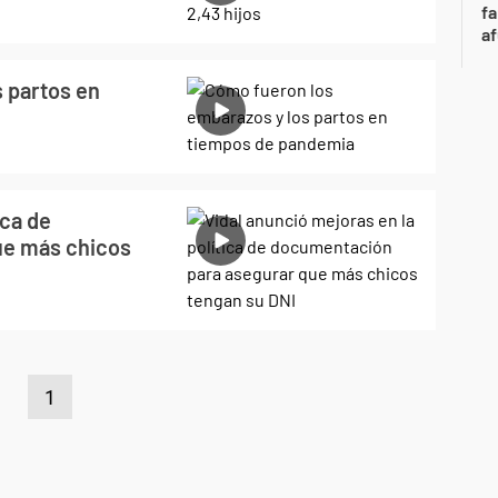
fa
af
 partos en
ica de
ue más chicos
1