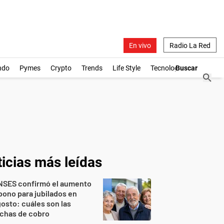
En vivo
Radio La Red
ndo
Pymes
Crypto
Trends
Life Style
Tecnología
icias más leídas
NSES confirmó el aumento
bono para jubilados en
osto: cuáles son las
echas de cobro