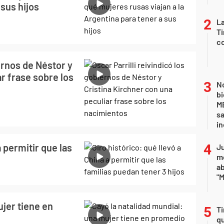
 sus hijos
La
Ti
co
iernos de Néstor y
r frase sobre los
No
bi
ME
sa
i
a permitir que las
Ju
m
a
"M
ujer tiene en
Ti
qu