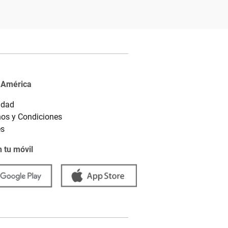
 América
idad
os y Condiciones
es
 tu móvil