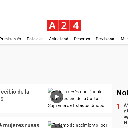
Primicias Ya
Policiales
Actualidad
Deportes
Previsional
Mu
ecibió de la
Not
os
A
y 
ag
f
é mujeres rusas