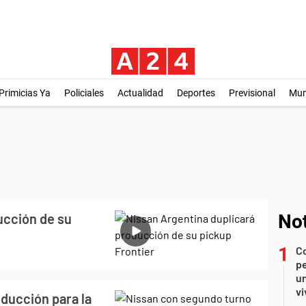
Primicias Ya
Policiales
Actualidad
Deportes
Previsional
Mu
ucción de su
Not
C
pe
un
vi
ducción para la