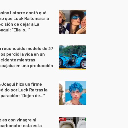
nina Latorre contó qué
zo que Luck Ra tomara la
cisión de dejar a La
aqui: "Ella lo..."
n reconocido modelo de 37
os perdió la vida en un
ccidente mientras
abajaba en una producción
 Joaqui hizo un firme
dido por Luck Ra tras la
paración: "Dejen de..."
 es con vinagre ni
carbonato: esta es la