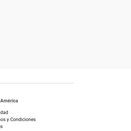
 América
idad
os y Condiciones
es