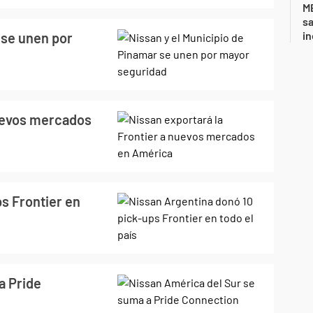
ME
sa
i
 se unen por
nuevos mercados
s Frontier en
a Pride