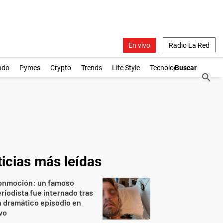
En vivo
Radio La Red
ndo
Pymes
Crypto
Trends
Life Style
Tecnología
icias más leídas
onmoción: un famoso
riodista fue internado tras
 dramático episodio en
vo