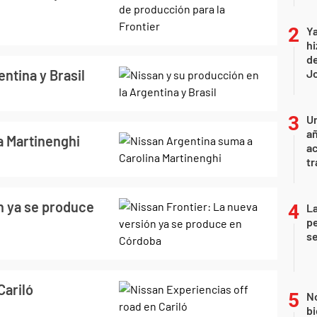
Ya
hi
de
ntina y Brasil
Jo
U
añ
a Martinenghi
a
tr
n ya se produce
La
pe
se
Cariló
No
bi