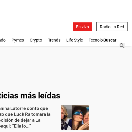
En vivo
Radio La Red
ndo
Pymes
Crypto
Trends
Life Style
Tecnología
icias más leídas
nina Latorre contó qué
zo que Luck Ra tomara la
cisión de dejar a La
aqui: "Ella lo..."