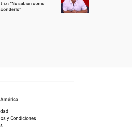
triz: "No sabían cómo
sconderlo"
 América
idad
os y Condiciones
es