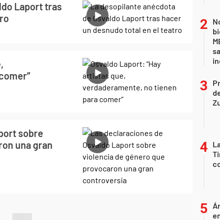
ldo Laport tras
tro
No
bi
ME
sa
i
,
 comer”
P
d
Z
port sobre
ron una gran
La
Ti
co
Án
e