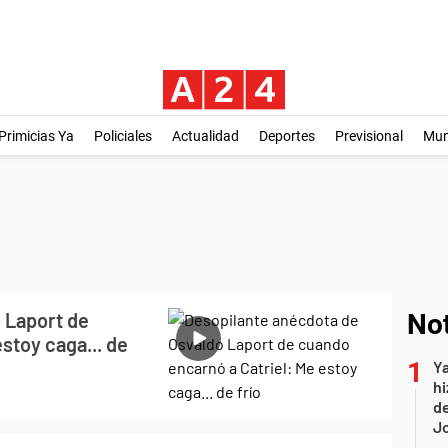
Primicias Ya
Policiales
Actualidad
Deportes
Previsional
Mu
 Laport de
Not
stoy caga... de
Ya
hi
de
Jo