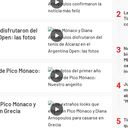
La
Ti
co
disfrutaron del
Open: las fotos
No
bi
ME
sa
o de Pico Mónaco:
i
Ju
m
a
"M
n Pico Mónaco y
n Grecia
Ti
qu