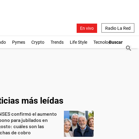
En vivo
Radio La Red
ndo
Pymes
Crypto
Trends
Life Style
Tecnología
icias más leídas
NSES confirmó el aumento
bono para jubilados en
osto: cuáles son las
echas de cobro