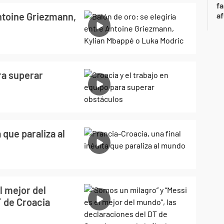
fa
Antoine Griezmann,
af
ra superar
 que paraliza al
l mejor del
T de Croacia