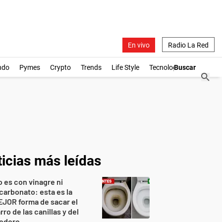
En vivo
Radio La Red
ndo
Pymes
Crypto
Trends
Life Style
Tecnología
icias más leídas
 es con vinagre ni
carbonato: esta es la
JOR forma de sacar el
rro de las canillas y del
nodoro