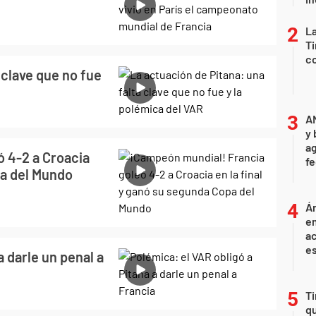
La
Ti
co
 clave que no fue
A
y 
ag
 4-2 a Croacia
f
pa del Mundo
Án
e
ac
e
a darle un penal a
Ti
qu