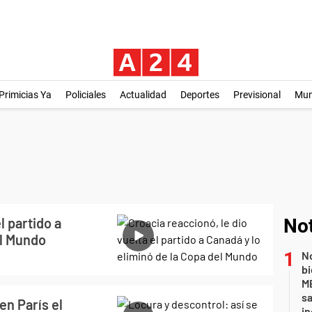
Primicias Ya
Policiales
Actualidad
Deportes
Previsional
Mu
l partido a
Not
el Mundo
No
bi
ME
sa
en París el
i