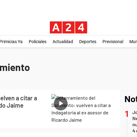
Primicias Ya
Policiales
Actualidad
Deportes
Previsional
Mu
rmiento
lven a citar a
Not
rdo Jaime
Jo
Ne
nu
4 