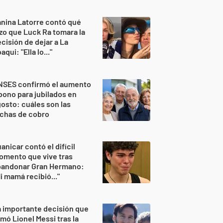
nina Latorre contó qué
zo que Luck Ra tomara la
cisión de dejar a La
aqui: "Ella lo..."
NSES confirmó el aumento
bono para jubilados en
osto: cuáles son las
echas de cobro
anicar contó el difícil
omento que vive tras
bandonar Gran Hermano:
i mamá recibió..."
 importante decisión que
mó Lionel Messi tras la