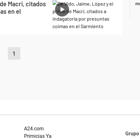
de Macri, citados
m
as en el
1
A24.com
Grupo
Primicias Ya