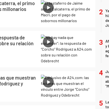
caterra, el primo
s millonarios
Ya
hi
de
Jo
respuesta de
A
bre su relación
y 
ag
f
Ju
m
ras que muestran
a
Rodríguez y
"M
La
to