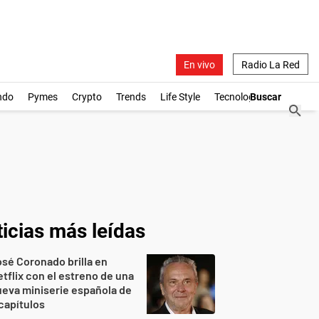
En vivo
Radio La Red
ndo
Pymes
Crypto
Trends
Life Style
Tecnología
icias más leídas
sé Coronado brilla en
tflix con el estreno de una
eva miniserie española de
capítulos